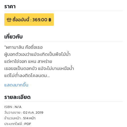
ราคา
ซื้อฉบับนี้
:
369.00
฿
เกี่ยวกับ
"ผกามาลิน คือชื่อเธอ
ผู้บอกตัวเองว่าแม้จะเกิดเป็นพืชไม้น้ำ
แต่หาใช่จอก แหน สาหร่าย
เธอขอเป็นดอกบัว แม้จะไม่บานเหนือน้ำ
แต่ไม่ต่ำลงติดโคลนตม
ขอเพียงปริ่มน้ำรับรู้ความฉ่ำเย็นของกระแสธาร
แสดงมากขึ้น
ทุกคนมีบัวในหัวใจเสมอ และบัวในหัวใจคุณเป็นแบบไหน"
รายละเอียด
ISBN :
N/A
วันวางขาย
:
02 ก.ค. 2019
จำนวนหน้า
:
514
หน้า
ประเภทไฟล์
:
PDF