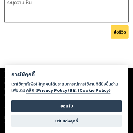
ส่งรีวิว
Copyright ©
2026
Storylog Co., Ltd. - สตอรี่ล็อกขอสงวนสิทธิ์ไม่รับผิดชอบ
การใช้คุกกี้
ต่อผลงานหรือเนื้อหาใดที่อัปโหลดผ่านเว็บไซต์และปรากฏว่าละเมิดสิทธิใน
ทรัพย์สินทางปัญญาของบุคคลอื่นหรือขัดต่อกฎหมายและศีลธรรม ดังนั้น ผู้อ่าน
เราใช้คุกกี้เพื่อให้ทุกคนได้ประสบการณ์การใช้งานที่ดียิ่งขึ้นอ่าน
ทุกท่านโปรดใช้วิจารณญาณในการกลั่นกรองด้วยตนเอง และหากท่านพบว่าส่วน
เพิ่มเติม
คลิก (Privacy Policy) และ (Cookie Policy)
หนึ่งส่วนใดขัดต่อกฎหมายและศีลธรรม กรุณาแจ้งมายังบริษัท เพื่อทีมงานจะได้
ดำเนินการในทันที ทั้งนี้ ทางสตอรี่ล็อกขอสงวนลิขสิทธิ์ตามพระราชบัญญัติ
ยอมรับ
ลิขสิทธิ์ พ.ศ. 2537 (ฉบับล่าสุด)
For support: member@ookbee.com
ปรับแต่งคุกกี้
Version
1.3.17