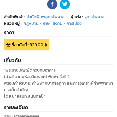
สำนักพิมพ์
:
สำนักพิมพ์สูตรไพศาล
ผู้แต่ง :
สูตรไพศาล
หมวดหมู่
:
กฎหมาย - ภาษี
,
สังคม - การเมือง
ราคา
ซื้อฉบับนี้
:
329.00
฿
เกี่ยวกับ
"พระราชบัญญัติควบคุมอาคาร
(คำอธิบายพร้อมวิเคราะห์) พิมพ์ครั้งที่ 2
พร้อมคำอธิบาย, คำพิพากษาศาลฎีกา และการวิเคราะห์คำพิพากษา
ประเด็นสำคัญ
รายละเอียด
ISBN :
9786163946898