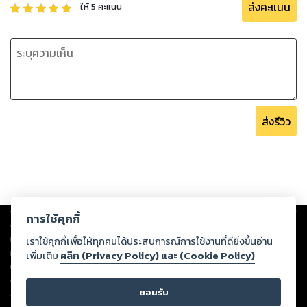
ส่งคะแนน
ให้
5
คะแนน
ส่งรีวิว
Copyright ©
2026
Storylog Co., Ltd. - สตอรี่ล็อกขอสงวนสิทธิ์ไม่รับผิดชอบ
การใช้คุกกี้
ต่อผลงานหรือเนื้อหาใดที่อัปโหลดผ่านเว็บไซต์และปรากฏว่าละเมิดสิทธิใน
ทรัพย์สินทางปัญญาของบุคคลอื่นหรือขัดต่อกฎหมายและศีลธรรม ดังนั้น ผู้อ่าน
เราใช้คุกกี้เพื่อให้ทุกคนได้ประสบการณ์การใช้งานที่ดียิ่งขึ้นอ่าน
ทุกท่านโปรดใช้วิจารณญาณในการกลั่นกรองด้วยตนเอง และหากท่านพบว่าส่วน
เพิ่มเติม
คลิก (Privacy Policy) และ (Cookie Policy)
หนึ่งส่วนใดขัดต่อกฎหมายและศีลธรรม กรุณาแจ้งมายังบริษัท เพื่อทีมงานจะได้
ดำเนินการในทันที ทั้งนี้ ทางสตอรี่ล็อกขอสงวนลิขสิทธิ์ตามพระราชบัญญัติ
ยอมรับ
ลิขสิทธิ์ พ.ศ. 2537 (ฉบับล่าสุด)