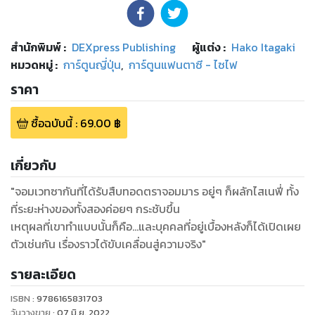
สำนักพิมพ์
:
DEXpress Publishing
ผู้แต่ง :
Hako Itagaki
หมวดหมู่
:
การ์ตูนญี่ปุ่น
,
การ์ตูนแฟนตาซี - ไซไฟ
ราคา
ซื้อฉบับนี้
:
69.00
฿
เกี่ยวกับ
"จอมเวทซากันที่ได้รับสืบทอดตราจอมมาร อยู่ๆ ก็ผลักไสเนฟี่ ทั้ง
ที่ระยะห่างของทั้งสองค่อยๆ กระชับขึ้น
เหตุผลที่เขาทำแบบนั้นก็คือ...และบุคคลที่อยู่เบื้องหลังก็ได้เปิดเผย
รายละเอียด
ISBN :
9786165831703
วันวางขาย
:
07 มิ.ย. 2022