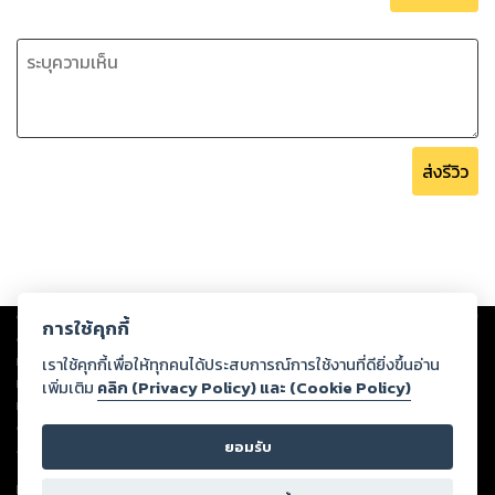
ส่งรีวิว
Copyright ©
2026
Storylog Co., Ltd. - สตอรี่ล็อกขอสงวนสิทธิ์ไม่รับผิดชอบ
การใช้คุกกี้
ต่อผลงานหรือเนื้อหาใดที่อัปโหลดผ่านเว็บไซต์และปรากฏว่าละเมิดสิทธิใน
ทรัพย์สินทางปัญญาของบุคคลอื่นหรือขัดต่อกฎหมายและศีลธรรม ดังนั้น ผู้อ่าน
เราใช้คุกกี้เพื่อให้ทุกคนได้ประสบการณ์การใช้งานที่ดียิ่งขึ้นอ่าน
ทุกท่านโปรดใช้วิจารณญาณในการกลั่นกรองด้วยตนเอง และหากท่านพบว่าส่วน
เพิ่มเติม
คลิก (Privacy Policy) และ (Cookie Policy)
หนึ่งส่วนใดขัดต่อกฎหมายและศีลธรรม กรุณาแจ้งมายังบริษัท เพื่อทีมงานจะได้
ดำเนินการในทันที ทั้งนี้ ทางสตอรี่ล็อกขอสงวนลิขสิทธิ์ตามพระราชบัญญัติ
ยอมรับ
ลิขสิทธิ์ พ.ศ. 2537 (ฉบับล่าสุด)
For support: member@ookbee.com