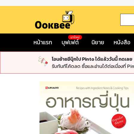
มาใหม่
หน้าแรก
บุฟเฟต์
นิยาย
หนังสือ
โอนย้ายอีบุ๊กไป Pinto ได้แล้ววันนี้ กดเลย
รับทันทีโค้ดลด ซื้อและอ่านได้ต่อเนื่องที่ Pi