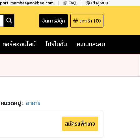
pport: member@ookbee.com
FAQ
เข้าสู่ระบบ
จัดการอีบุ๊ก
ตะกร้า
(
0
)
คอร์สออนไลน์
โปรโมชั่น
คะแนนสะสม
หมวดหมู่
:
อาหาร
สมัครแพ็กเกจ