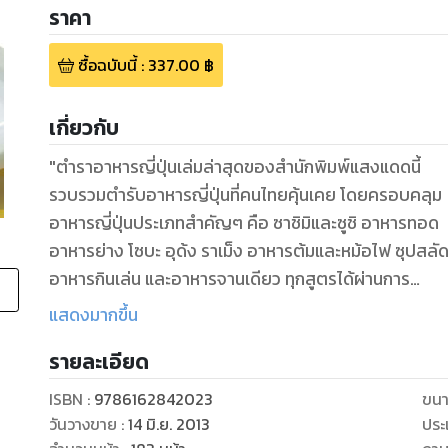
ราคา
ซื้อฉบับนี้
:
337.00
฿
เกี่ยวกับ
"ตำราอาหารญี่ปุ่นเล่มล่าสุดของสำนักพิมพ์แสงแดดนี้
รวบรวมตำรับอาหารญี่ปุ่นที่คนไทยคุ้นเคย โดยครอบคลุม
อาหารญี่ปุ่นประเภทสำคัญๆ คือ ซาชิมิและซูชิ อาหารทอด
อาหารย่าง โซบะ อุด้ง ราเม็ง อาหารต้มและหม้อไฟ ซุปสลั
อาหารกินเล่น และอาหารจานเดียว ทุกสูตรได้ผ่านการ
ทดสอบแล้วว่าทำได้ รสชาติดี อีกทั้งพยายามใช้เครื่องปรุง
แสดงมากขึ้น
ไทยที่ทดแทนของญี่ปุ่นได้"
รายละเอียด
ISBN :
9786162842023
ขนา
วันวางขาย
:
14 มิ.ย. 2013
ประ