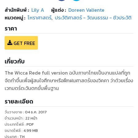
สำนักพิมพ์
:
Lily A
ผู้แต่ง :
Doreen Valiente
หมวดหมู่
:
โหราศาสตร์
,
ประวัติศาสตร์ - วัฒนธรรม - ชีวประวัติ
ราคา
GET FREE
เกี่ยวกับ
The Wicca Rede full version ฉบับภาษาไทยเป็นงานแปลที่ถูก
จัดทำขึ้นเพื่อผู้สนใจศึกษาหรือฝึกฝนศาสตร์ของวิคคา ว่าด้วยเรื่อง
เวทมตร์ตะวันตกขั้นพื้นฐาน
รายละเอียด
วันวางขาย
:
04 ธ.ค. 2017
จำนวนหน้า
:
22
หน้า
ประเภทไฟล์
:
PDF
ขนาดไฟล์
:
4.99
MB
ประเทศ
:
TH