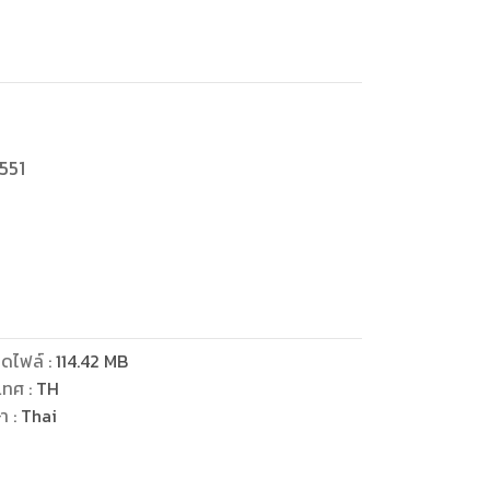
551
ดไฟล์
:
114.42
MB
เทศ
:
TH
ษา
:
Thai