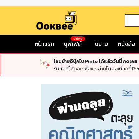
มาใหม่
หน้าแรก
บุฟเฟต์
นิยาย
หนังสือ
โอนย้ายอีบุ๊กไป Pinto ได้แล้ววันนี้ กดเลย
รับทันทีโค้ดลด ซื้อและอ่านได้ต่อเนื่องที่ Pi