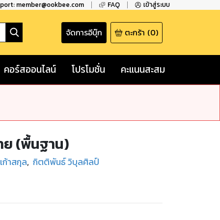
pport: member@ookbee.com
FAQ
เข้าสู่ระบบ
จัดการอีบุ๊ก
ตะกร้า
(
0
)
คอร์สออนไลน์
โปรโมชั่น
คะแนนสะสม
ย (พื้นฐาน)
เก้าสกุล
,
กิตติพันธ์ วิบุลศิลป์