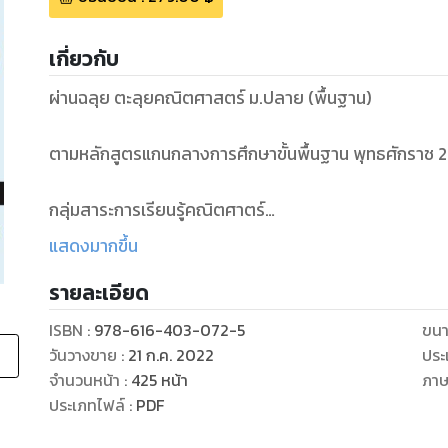
เกี่ยวกับ
ผ่านฉลุย ตะลุยคณิตศาสตร์ ม.ปลาย (พื้นฐาน)
ตามหลักสูตรแกนกลางการศึกษาขั้นพื้นฐาน พุทธศักราช 2
กลุ่มสาระการเรียนรู้คณิตศาตร์
แสดงมากขึ้น
-เนื้อหาครบถ้วนตามหลักสูตร ตั้งแต่ ม.4 – ม.6
รายละเอียด
-แบ่งบทชัดเจน เริ่มอ่านทบทวนจากบทไหนก็ได้
-ติวเข้มในรูปแบบ QCAT ที่ได้ผลลัพธ์ที่ยอดเยี่ยม
ISBN :
978-616-403-072-5
ขนา
-พิเศษ!! แบบประเมินตนเองและข้อสอบท้ายเล่ม 2 ฉบับ
วันวางขาย
:
21 ก.ค. 2022
ประ
จำนวนหน้า
:
425
หน้า
ภา
ประเภทไฟล์
:
PDF