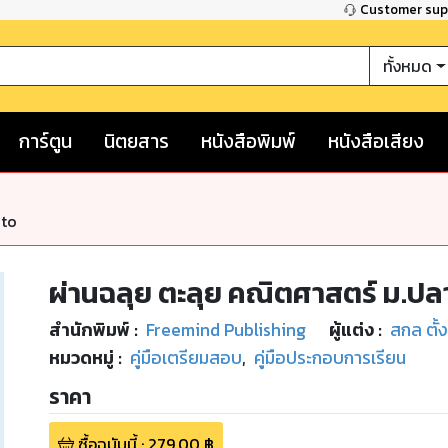
Customer su
ทั้งหมด
การ์ตูน
นิตยสาร
หนังสือพิมพ์
หนังสือเสียง
nto
ผ่านฉลุย ตะลุย คณิตศาสตร์ ม.ปลา
สำนักพิมพ์
:
Freemind Publishing
ผู้แต่ง :
สกล ตั้ง
หมวดหมู่
:
คู่มือเตรียมสอบ
,
คู่มือประกอบการเรียน
ราคา
ซื้อฉบับนี้
:
279.00
฿