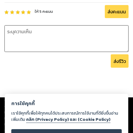
ส่งคะแนน
ให้
5
คะแนน
ส่งรีวิว
Copyright ©
2026
Storylog Co., Ltd. - สตอรี่ล็อกขอสงวนสิทธิ์ไม่รับผิดชอบ
การใช้คุกกี้
ต่อผลงานหรือเนื้อหาใดที่อัปโหลดผ่านเว็บไซต์และปรากฏว่าละเมิดสิทธิใน
ทรัพย์สินทางปัญญาของบุคคลอื่นหรือขัดต่อกฎหมายและศีลธรรม ดังนั้น ผู้อ่าน
เราใช้คุกกี้เพื่อให้ทุกคนได้ประสบการณ์การใช้งานที่ดียิ่งขึ้นอ่าน
ทุกท่านโปรดใช้วิจารณญาณในการกลั่นกรองด้วยตนเอง และหากท่านพบว่าส่วน
เพิ่มเติม
คลิก (Privacy Policy) และ (Cookie Policy)
หนึ่งส่วนใดขัดต่อกฎหมายและศีลธรรม กรุณาแจ้งมายังบริษัท เพื่อทีมงานจะได้
ดำเนินการในทันที ทั้งนี้ ทางสตอรี่ล็อกขอสงวนลิขสิทธิ์ตามพระราชบัญญัติ