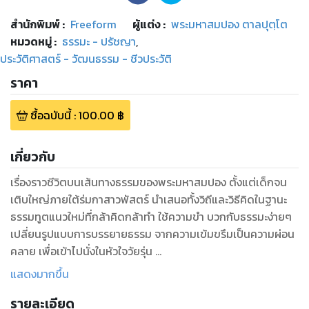
สำนักพิมพ์
:
Freeform
ผู้แต่ง :
พระมหาสมปอง ตาลปุตฺโต
หมวดหมู่
:
ธรรมะ - ปรัชญา
,
ประวัติศาสตร์ - วัฒนธรรม - ชีวประวัติ
ราคา
ซื้อฉบับนี้
:
100.00
฿
เกี่ยวกับ
เรื่องราวชีวิตบนเส้นทางธรรมของพระมหาสมปอง ตั้งแต่เด็กจน
เติบใหญ่ภายใต้ร่มกาสาวพัสตร์ นำเสนอทั้งวิถีและวิธีคิดในฐานะ
ธรรมทูตแนวใหม่ที่กล้าคิดกล้าทำ ใช้ความขำ บวกกับธรรมะง่ายๆ
เปลี่ยนรูปแบบการบรรยายธรรม จากความเข้มขรึมเป็นความผ่อน
คลาย เพื่อเข้าไปนั่งในหัวใจวัยรุ่น
แสดงมากขึ้น
ที่สุดของการเดินทางที่เต็มไปด้วยความมุ่งมั่น กล้าหาญ และการ
รายละเอียด
ไม่ยอมแพ้ที่รับรองได้เลยว่า เมื่อหน้าสุดท้ายของหนังสือเล่มนี้ถูก