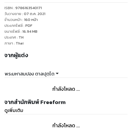
ปิดลง ผู้อ่านทุกคนจะไม่สงสัยเลยว่า ทำไมวันนี้ พระมหาสมปอง
ISBN :
9786163540171
กลายมาเป็น พส. ที่ต๊าซที่สุดแห่งยุคได้ แม้ผู้หลักผู้ใหญ่ในบ้าน
วันวางขาย
:
07 ต.ค. 2021
จำนวนหน้า
:
160
หน้า
ประเภทไฟล์
:
PDF
ขนาดไฟล์
:
16.94
MB
ประเทศ
:
TH
ภาษา
:
Thai
จากผู้แต่ง
พระมหาสมปอง ตาลปุตฺโต
กำลังโหลด ...
จากสำนักพิมพ์ Freeform
ดูเพิ่มเติม
กำลังโหลด ...