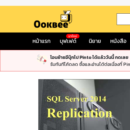
มาใหม่
หน้าแรก
บุฟเฟต์
นิยาย
หนังสือ
โอนย้ายอีบุ๊กไป Pinto ได้แล้ววันนี้ กดเลย
รับทันทีโค้ดลด ซื้อและอ่านได้ต่อเนื่องที่ Pi