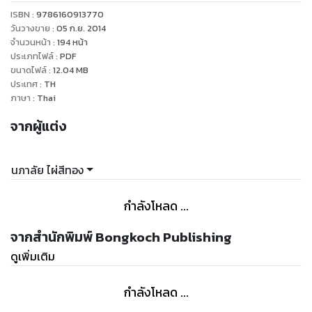
กันนิ่งอยู่นาน...กว่าอาดีว่าจะถอนสายตากลับไปได้ มือของหล่อน
ISBN :
9786160913770
เริ่มสั่นขณะที่พระองค์ทรงควบคุมพระองค์เองได้ดีกว่า อาดีว่ามา
วันวางขาย
:
05 ก.ย. 2014
ถึงที่นี่แต่ไม่ได้คุ้มกันพระองค์ในฐานะราชองครักษ์เลยสักครั้ง
จำนวนหน้า
:
194
หน้า
ประเภทไฟล์
:
PDF
พระองค์ต่างหากที่ต้องคอยดูแลหล่อน...แล้วฝันของอาดีว่าจะเป็น
ขนาดไฟล์
:
12.04
MB
จริงไปได้อย่างไร...
ประเทศ
:
TH
“ข้ารักเจ้า...อาดีว่าของข้า...” เจ้าชายทรงพาหล่อนไปตามกระแสธาร
ภาษา
:
Thai
ของความรักความปรารถนาของพระองค์ โดยที่อาดีว่าไม่รู้เหมือน
จากผู้แต่ง
กันว่ามันจะสิ้นสุดลงตรงไหน...แต่มันก็ไม่สำคัญอะไรแล้วเมื่อหล่อน
รู้แล้วว่าพระองค์คือชีวิตและจิตใจของหล่อน..."
นภาลัย ไผ่สีทอง
กำลังโหลด ...
จากสำนักพิมพ์ Bongkoch Publishing
ดูเพิ่มเติม
กำลังโหลด ...