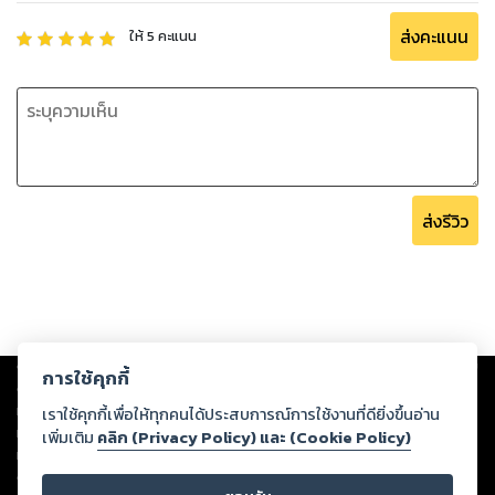
ส่งคะแนน
ให้
5
คะแนน
ส่งรีวิว
Copyright ©
2026
Storylog Co., Ltd. - สตอรี่ล็อกขอสงวนสิทธิ์ไม่รับผิดชอบ
การใช้คุกกี้
ต่อผลงานหรือเนื้อหาใดที่อัปโหลดผ่านเว็บไซต์และปรากฏว่าละเมิดสิทธิใน
ทรัพย์สินทางปัญญาของบุคคลอื่นหรือขัดต่อกฎหมายและศีลธรรม ดังนั้น ผู้อ่าน
เราใช้คุกกี้เพื่อให้ทุกคนได้ประสบการณ์การใช้งานที่ดียิ่งขึ้นอ่าน
ทุกท่านโปรดใช้วิจารณญาณในการกลั่นกรองด้วยตนเอง และหากท่านพบว่าส่วน
เพิ่มเติม
คลิก (Privacy Policy) และ (Cookie Policy)
หนึ่งส่วนใดขัดต่อกฎหมายและศีลธรรม กรุณาแจ้งมายังบริษัท เพื่อทีมงานจะได้
ดำเนินการในทันที ทั้งนี้ ทางสตอรี่ล็อกขอสงวนลิขสิทธิ์ตามพระราชบัญญัติ