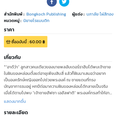
สำนักพิมพ์
:
Bongkoch Publishing
ผู้แต่ง :
นภาลัย ไผ่สีทอง
หมวดหมู่
:
นิยายโรแมนติก
ราคา
ซื้อฉบับนี้
:
60.00
฿
เกี่ยวกับ
"“อาดีว่า” ลูกสาวคนเดียวของนายพลอับเดอร์ราฮิมได้พบเจ้าชาย
ในฝันของหล่อนตั้งแต่อายุเพียงสิบสี่ แล้วก็ฝันมาเสมอว่าอยาก
เป็นองครักษ์หญิงออกไปช่วยพระองค์ ณ ชายแดนที่ทรง
บัญชาการรบอยู่ หกปีต่อมาความฝันของหล่อนได้กลายเป็นจริง
เมื่อได้ตามไปพบ “เจ้าชายฮัฟซา เอฮัลฟาติ” พระองค์ทรงทำให้อา
ดีว่ารู้สึกหวั่นไหวได้อย่างไม่น่าเชื่อ...และรู้สึกตัวว่าเป็นสาวเต็มตัว
แสดงมากขึ้น
แล้วในนาทีนี้เอง...หล่อนเงยหน้าขึ้นมองพระองค์...และเจ้าชายก็ทรง
รายละเอียด
ทอดพระเนตรมาสบกับดวงตาคู่สวยของหล่อน...ต่างฝ่ายต่างมอง