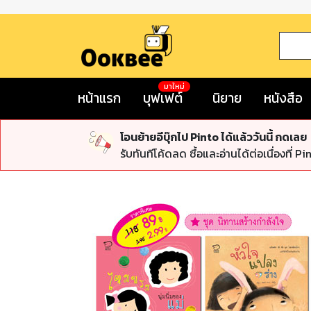
มาใหม่
หน้าแรก
บุฟเฟต์
นิยาย
หนังสือ
โอนย้ายอีบุ๊กไป Pinto ได้แล้ววันนี้ กดเลย
รับทันทีโค้ดลด ซื้อและอ่านได้ต่อเนื่องที่ Pi