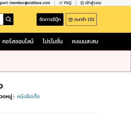
pport: member@ookbee.com
FAQ
เข้าสู่ระบบ
จัดการอีบุ๊ก
ตะกร้า
(
0
)
คอร์สออนไลน์
โปรโมชั่น
คะแนนสะสม
จ
วดหมู่
:
หนังสือเด็ก