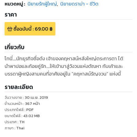
หมวดหมู่
:
นิยายรักผู้ใหญ่
,
นิยายดราม่า - ชีวิต
ราคา
ซื้อฉบับนี้
:
69.00
฿
เกี่ยวกับ
โทนี่....นักธุรกิจชื่อดัง เจ้าของคฤหาสน์หลังใหญ่ตระการตา ได้
นำพาปอและก้อยคู่รัก....ให้เข้ามาสู่วังวนแห่งตัณหา กับเค้าและ
บรรดาผู้หญิงสามคนที่อาศัยอยู่ใน “คฤหาสน์รัญจวน” แห่งนี้
รายละเอียด
วันวางขาย
:
30 เม.ย. 2019
จำนวนหน้า
:
367
หน้า
ประเภทไฟล์
:
PDF
ขนาดไฟล์
:
43.02
MB
ประเทศ
:
TH
ภาษา
:
Thai