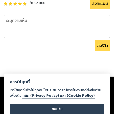
ส่งคะแนน
ให้
5
คะแนน
ส่งรีวิว
Copyright ©
2026
Storylog Co., Ltd. - สตอรี่ล็อกขอสงวนสิทธิ์ไม่รับผิดชอบ
การใช้คุกกี้
ต่อผลงานหรือเนื้อหาใดที่อัปโหลดผ่านเว็บไซต์และปรากฏว่าละเมิดสิทธิใน
ทรัพย์สินทางปัญญาของบุคคลอื่นหรือขัดต่อกฎหมายและศีลธรรม ดังนั้น ผู้อ่าน
เราใช้คุกกี้เพื่อให้ทุกคนได้ประสบการณ์การใช้งานที่ดียิ่งขึ้นอ่าน
ทุกท่านโปรดใช้วิจารณญาณในการกลั่นกรองด้วยตนเอง และหากท่านพบว่าส่วน
เพิ่มเติม
คลิก (Privacy Policy) และ (Cookie Policy)
หนึ่งส่วนใดขัดต่อกฎหมายและศีลธรรม กรุณาแจ้งมายังบริษัท เพื่อทีมงานจะได้
ดำเนินการในทันที ทั้งนี้ ทางสตอรี่ล็อกขอสงวนลิขสิทธิ์ตามพระราชบัญญัติ
ยอมรับ
ลิขสิทธิ์ พ.ศ. 2537 (ฉบับล่าสุด)