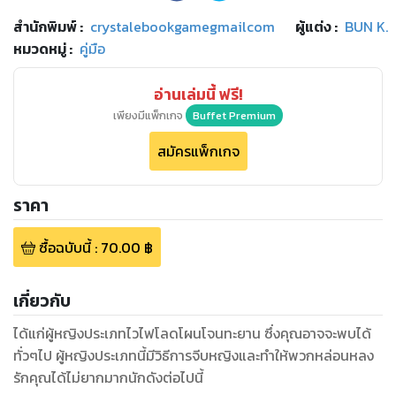
สำนักพิมพ์
:
crystalebookgamegmailcom
ผู้แต่ง :
BUN K.
หมวดหมู่
:
คู่มือ
อ่านเล่มนี้ ฟรี!
เพียงมีแพ็กเกจ
Buffet Premium
สมัครแพ็กเกจ
ราคา
ซื้อฉบับนี้
:
70.00
฿
เกี่ยวกับ
ได้แก่ผู้หญิงประเภทไวไฟโลดโผนโจนทะยาน ซึ่งคุณอาจจะพบได้
ทั่วๆไป ผู้หญิงประเภทนี้มีวิธีการจีบหญิงและทำให้พวกหล่อนหลง
รักคุณได้ไม่ยากมากนักดังต่อไปนี้