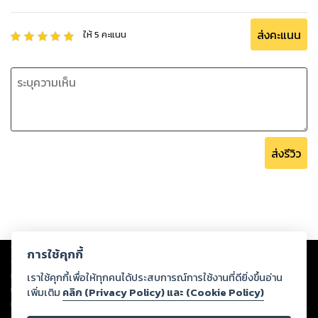
ส่งคะแนน
ให้
5
คะแนน
ส่งรีวิว
Copyright ©
2026
Storylog Co., Ltd. - สตอรี่ล็อกขอสงวนสิทธิ์ไม่รับผิดชอบ
การใช้คุกกี้
ต่อผลงานหรือเนื้อหาใดที่อัปโหลดผ่านเว็บไซต์และปรากฏว่าละเมิดสิทธิใน
ทรัพย์สินทางปัญญาของบุคคลอื่นหรือขัดต่อกฎหมายและศีลธรรม ดังนั้น ผู้อ่าน
เราใช้คุกกี้เพื่อให้ทุกคนได้ประสบการณ์การใช้งานที่ดียิ่งขึ้นอ่าน
ทุกท่านโปรดใช้วิจารณญาณในการกลั่นกรองด้วยตนเอง และหากท่านพบว่าส่วน
เพิ่มเติม
คลิก (Privacy Policy) และ (Cookie Policy)
หนึ่งส่วนใดขัดต่อกฎหมายและศีลธรรม กรุณาแจ้งมายังบริษัท เพื่อทีมงานจะได้
ดำเนินการในทันที ทั้งนี้ ทางสตอรี่ล็อกขอสงวนลิขสิทธิ์ตามพระราชบัญญัติ