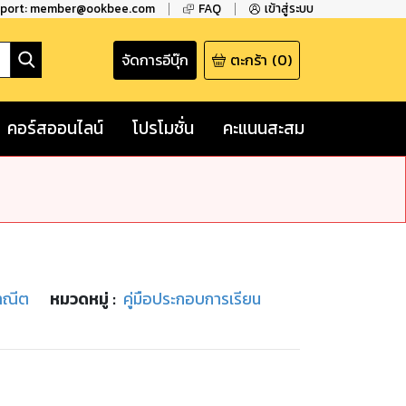
pport: member@ookbee.com
FAQ
เข้าสู่ระบบ
จัดการอีบุ๊ก
ตะกร้า
(
0
)
คอร์สออนไลน์
โปรโมชั่น
คะแนนสะสม
ราณีต
หมวดหมู่
:
คู่มือประกอบการเรียน