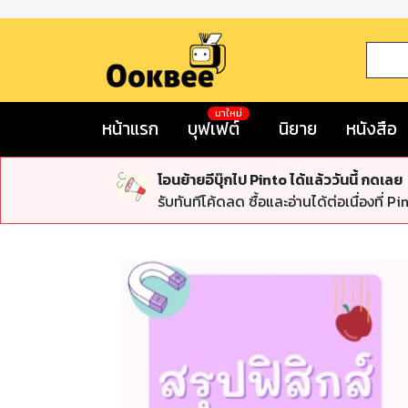
มาใหม่
หน้าแรก
บุฟเฟต์
นิยาย
หนังสือ
โอนย้ายอีบุ๊กไป Pinto ได้แล้ววันนี้ กดเลย
รับทันทีโค้ดลด ซื้อและอ่านได้ต่อเนื่องที่ Pi