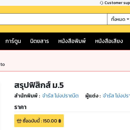
Customer su
ทั้งหมด
การ์ตูน
นิตยสาร
หนังสือพิมพ์
หนังสือเสียง
nto
สรุปฟิสิกส์ ม.5
สำนักพิมพ์
:
จำรัส โม่งปราณีต
ผู้แต่ง :
จำรัส โม่งป
ราคา
ซื้อฉบับนี้
:
150.00
฿