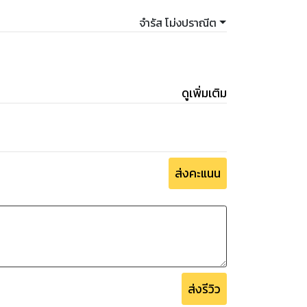
จำรัส โม่งปราณีต
ดูเพิ่มเติม
ส่งคะแนน
ส่งรีวิว