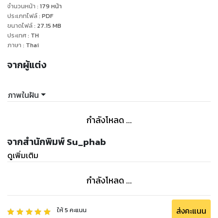
จำนวนหน้า
:
179
หน้า
********************
ประเภทไฟล์
:
PDF
ขนาดไฟล์
:
27.15
MB
ประเทศ
:
TH
“ผมขอโทษครับคุณน้า เรื่องที่เกิดขึ้นผมผิดเอง ผมยินดีรับผิดชอบ
ภาษา
:
Thai
ครับ” ริชาร์ดบอกพลางหันหน้าไปมองอัญมณีที่ยังนั่งอยู่บนที่นอน
จากผู้แต่ง
เขาเห็นแววโกรธขึ้งในดวงตาของเธออย่างชัดเจน
“รับผิดชอบบ้าบออะไรล่ะ เราไม่ได้มีอะไรกันซะหน่อย นายหุบปากไป
ภาพในฝัน
เลย” อัญมณีถลึงตา ยกมือชี้หน้าเขาด้วยความโกรธ
กำลังโหลด ...
“แต่เมื่อครู่นี้ คุณเพิ่งจะบอกว่าผมข่มขืนคุณไป นั่นคุณไม่ได้หมาย
ถึงว่าเรามีอะไรกันไปแล้วเหรอครับ”
จากสำนักพิมพ์ Su_phab
ดูเพิ่มเติม
เปรี้ยง! เหมือนฟ้าผ่ากลางวันแสกๆ อัญมณีหน้าเขียวสลับแดง
ควันกำลังลอยออกจากหูเธอ
กำลังโหลด ...
“กะ ...ก็ ก็เมื่อกี๊ฉันตกใจไง ที่ตื่นขึ้นมาเห็นนายอยู่บนเตียงของฉัน
ก็เลยมโนไปเอง ก็แหม... คนตื่นนอนใหม่แล้วก็เมาค้างด้วย สติสตัง
ส่งคะแนน
ให้
5
คะแนน