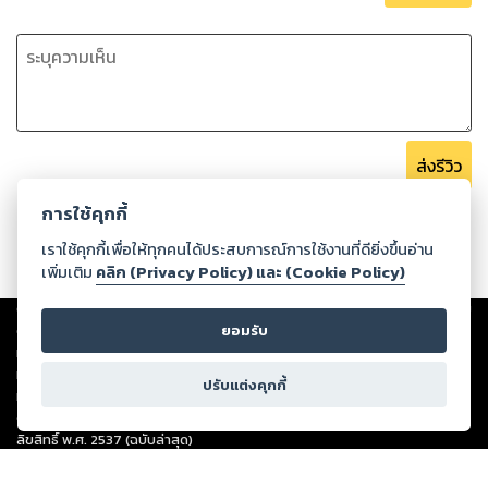
ก็ไม่ค่อยจะคงที่นักหรอกน่า นายก็ลืมๆ มันไปซะเถอะ แล้วฉันก็เพิ่ง
สำรวจตัวเองไป ร่างกายฉันไม่มีส่วนไหนสึกหรอแม้แต่นิดเดียว ทุก
อย่างยังสวยสดงดงามเหมือนเดิม ไม่มีมลทินใดๆ เพราะงั้นนายก็
สบายใจได้ นายพ้นข้อกล่าวหาแล้ว” เธอรีบแก้ต่างให้ตัวเอง
รอดพ้นจากความอึดอัดจากสายตาทุกคน ก่อนจะรีบกระโดดลงมา
จากเตียงนอน แล้ววิ่งไปดันหลังริชาร์ดให้รีบออกจากห้องเธอไป
ส่งรีวิว
เสีย
การใช้คุกกี้
“ง่ายๆ อย่างนี้เลยเหรอคุณ” ริชาร์ดเอี้ยวตัวกลับมาถามเธอ มือเขา
เราใช้คุกกี้เพื่อให้ทุกคนได้ประสบการณ์การใช้งานที่ดียิ่งขึ้นอ่าน
ดันขอบประตูเอาไว้ ไม่ยอมก้าวออกจากห้อง
เพิ่มเติม
คลิก (Privacy Policy) และ (Cookie Policy)
“อื้ม ก็มันไม่มีอะไรไง ไปสิไป ออกไปได้แล้ว” เธอออกแรงผลักเขา
Copyright ©
2026
Storylog Co., Ltd. - สตอรี่ล็อกขอสงวนสิทธิ์ไม่รับผิดชอบ
ต่อผลงานหรือเนื้อหาใดที่อัปโหลดผ่านเว็บไซต์และปรากฏว่าละเมิดสิทธิใน
ยอมรับ
เพิ่มขึ้นอีก แต่ไอ้คนตัวโตก็ยังไม่ขยับเขยื้อน ยืนปักหลักเป็นหิน
ทรัพย์สินทางปัญญาของบุคคลอื่นหรือขัดต่อกฎหมายและศีลธรรม ดังนั้น ผู้อ่าน
ศิลา จนเธอนึกโมโห
ทุกท่านโปรดใช้วิจารณญาณในการกลั่นกรองด้วยตนเอง และหากท่านพบว่าส่วน
ปรับแต่งคุกกี้
หนึ่งส่วนใดขัดต่อกฎหมายและศีลธรรม กรุณาแจ้งมายังบริษัท เพื่อทีมงานจะได้
“อัญ ปล่อยเขาเดี๋ยวนี้! ”
ดำเนินการในทันที ทั้งนี้ ทางสตอรี่ล็อกขอสงวนลิขสิทธิ์ตามพระราชบัญญัติ
ลิขสิทธิ์ พ.ศ. 2537 (ฉบับล่าสุด)
อรุณเดินมาดึงแขนลูกสาวให้หันกลับมาเผชิญหน้ากับเธอ ก่อนจะ
For support: member@ookbee.com