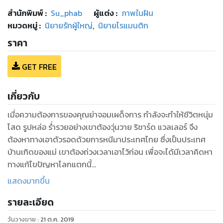
สำนักพิมพ์
:
Su_phab
ผู้แต่ง :
ภาพในฝัน
หมวดหมู่
:
นิยายรักผู้ใหญ่
,
นิยายโรแมนติก
ราคา
GET FREE
เกี่ยวกับ
เมื่อความต้องการของคุณย่าจอมเผด็จการ กำลังจะทำให้ชีวิตหนุ่ม
โสด รูปหล่อ ร่ำรวยอย่างเขาต้องวุ่นวาย ริชาร์ด แวลเลอร์ จึง
ต้องหาทางเอาตัวรอดด้วยการหนีมาประเทศไทย ซึ่งเป็นประเทศ
บ้านเกิดของแม่ เขาต้องถ่วงเวลาเอาไว้ก่อน เพื่อจะได้มีเวลาคิดหา
ทางแก้ไขปัญหาโลกแตกนี้
แสดงมากขึ้น
'แกต้องแต่งงาน' คำพูดของย่าตามหลอกหลอนเขาราวกับผีตาม
รายละเอียด
ขอส่วนบุญ และเพราะคำพูดนั้นของย่า ในเวลานี้จึงทำให้เขาเกิด
อยากมีเมียขึ้นมาจริงๆ เมียที่หาด้วยน้ำพักน้ำแรงของตัวเอง
วันวางขาย
:
21 ต.ค. 2019