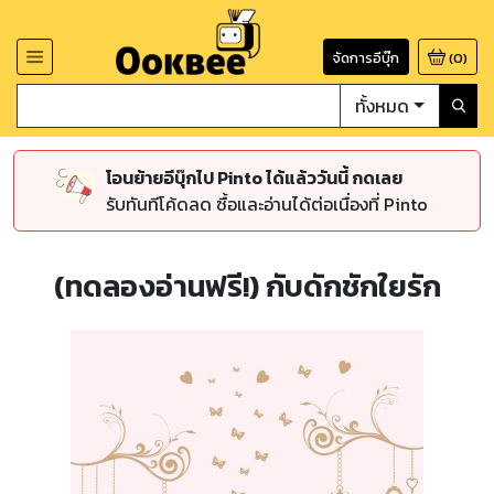
จัดการอีบุ๊ก
(
0
)
ทั้งหมด
โอนย้ายอีบุ๊กไป Pinto ได้แล้ววันนี้ กดเลย
รับทันทีโค้ดลด ซื้อและอ่านได้ต่อเนื่องที่ Pinto
(ทดลองอ่านฟรี!) กับดักชักใยรัก