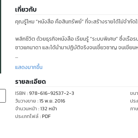
เกี่ยวกับ
คุณรู้ไหม “หนังสือ คือสินทรัพย์” ที่จะสร้างรายได้ไม่จำกัด
พลิกชีวิต ด้วยธุรกิจหนังสือ เรียนรู้ “ระบบพิเศษ” ซึ่งเร
ชาวแคนาดา และได้นำมาปฏิบัติจริงจนเชี่ยวชาญ จนเขียนหนั
หนังสือเล่มนี้ ได้รับการพิมพ์แล้ว 10,000 เล่ม และมีย
แสดงมากขึ้น
เดือน
รายละเอียด
หนังสือเล่มนี้จะเปิดเผยเทคนิคการสร้างรายได้จากการเขียน
ISBN :
978-616-92537-2-3
ขนา
แค่ค่าลิขสิทธิ์ ซึ่งนักเขียนส่วนใหญ่ไม่รู้ เพื่อทำรายได้หล
วันวางขาย
:
15 พ.ย. 2016
ประ
จะทำให้ต้นฉบับของเราได้ตีพิมพ์อย่างแน่นอน 100%
จำนวนหน้า
:
132
หน้า
ภา
เนื้อหาในเล่ม
ประเภทไฟล์
:
PDF
Part 1: Right Attitude ทัศนคติของนักเขียน
5 ประโยชน์ของการเป็นนักเขียน