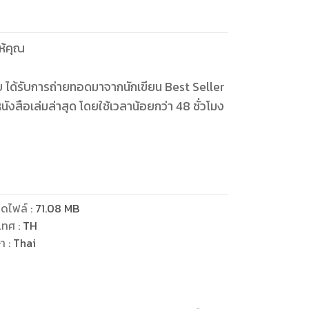
ให้คุณ
ือรบ ได้รับการถ่ายทอดมาจากนักเขียน Best Seller
งสือเล่มล่าสุด โดยใช้เวลาน้อยกว่า 48 ชั่วโมง
อดขายกว่า 1,000,000 บาท ในระยะเวลาเพียง 6
 และการทำเงินจากธุรกิจหนังสือ ที่ได้มากกว่า
ดไฟล์
:
71.08
MB
ักแสนจากหนังสือเล่มเดียว และจบท้ายด้วยวิธีการที่
เทศ
:
TH
ษา
:
Thai