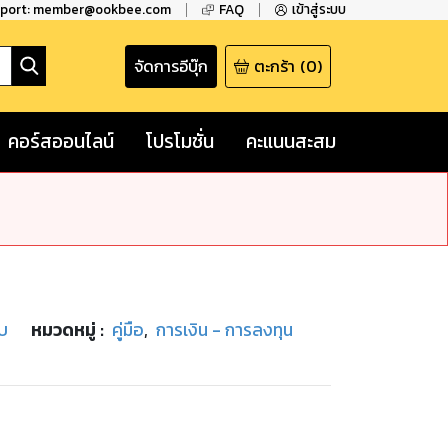
pport: member@ookbee.com
FAQ
เข้าสู่ระบบ
จัดการอีบุ๊ก
ตะกร้า
(
0
)
คอร์สออนไลน์
โปรโมชั่น
คะแนนสะสม
รบ
หมวดหมู่
:
คู่มือ
,
การเงิน - การลงทุน