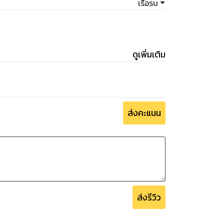
เรือรบ
ดูเพิ่มเติม
ส่งคะแนน
หัดใน workbook )
สอน
ส่งรีวิว