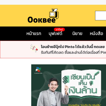
มาใหม่
หน้าแรก
บุฟเฟต์
นิยาย
หนังสือ
โอนย้ายอีบุ๊กไป Pinto ได้แล้ววันนี้ กดเลย
รับทันทีโค้ดลด ซื้อและอ่านได้ต่อเนื่องที่ Pi