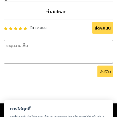
กำลังโหลด ...
ส่งคะแนน
ให้
5
คะแนน
ส่งรีวิว
Copyright ©
2026
Storylog Co., Ltd. - สตอรี่ล็อกขอสงวนสิทธิ์ไม่รับผิดชอบ
การใช้คุกกี้
ต่อผลงานหรือเนื้อหาใดที่อัปโหลดผ่านเว็บไซต์และปรากฏว่าละเมิดสิทธิใน
ทรัพย์สินทางปัญญาของบุคคลอื่นหรือขัดต่อกฎหมายและศีลธรรม ดังนั้น ผู้อ่าน