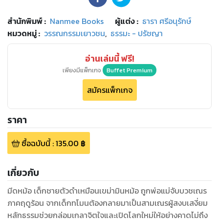
สำนักพิมพ์
:
Nanmee Books
ผู้แต่ง :
ธารา ศรีอนุรักษ์
หมวดหมู่
:
วรรณกรรมเยาวชน
,
ธรรมะ - ปรัชญา
อ่านเล่มนี้ ฟรี!
เพียงมีแพ็กเกจ
Buffet Premium
สมัครแพ็กเกจ
ราคา
ซื้อฉบับนี้
:
135.00
฿
เกี่ยวกับ
มีดหม้อ เด็กชายตัวดำเหมือนเขม่ามินหม้อ ถูกพ่อแม่จับบวชเณร
ภาคฤดูร้อน จากเด็กทโมนต้องกลายมาเป็นสามเณรผู้สงบเสงี่ยม
หลักธรรมช่วยกล่อมเกลาจิตใจและเปิดโลกใหม่ให้อย่างคาดไม่ถึง