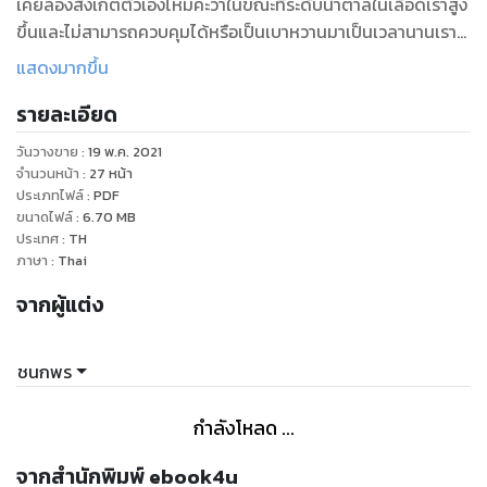
เคยลองสังเกตตัวเองไหมคะว่าในขณะที่ระดับน้ำตาลในเลือดเราสูง
ขึ้นและไม่สามารถควบคุมได้หรือเป็นเบาหวานมาเป็นเวลานานเรา
จะเริ่มมีอาการตามัวมองเห็นภาพไม่ชัดเหมือนคนสายตาสั้น ไปตัด
แสดงมากขึ้น
แว่นและเปลี่ยนเลนส์อยู่บ่อยๆ ก็ไม่ดีขึ้น นั่นอาจเกิดจากภาวะ
รายละเอียด
แทรกซ้อนจากความผิดปกติของหลอดเลือดที่ไปเลี้ยงบริเวณจอ
ตา ทำให้เกิดภาวะจอตาเสื่อมได้ จะทำให้การมองเห็นลดลงและหาก
วันวางขาย
:
19 พ.ค. 2021
ปล่อยทิ้งเป็นเวลานานอาจทำให้ตาบอดได้ แต่แท้จริงแล้วผู้ป่วยเบา
จำนวนหน้า
:
27
หน้า
หวานสามารถดูแลตนเองและป้องกันการเกิดภาวะแทรกซ้อนนี้ได้
ประเภทไฟล์
:
PDF
ขนาดไฟล์
:
6.70
MB
ค่ะ เรามาทำความรู้จักกับจอตาเสื่อมเนื่องจากระดับน้ำตาลในเลือด
ประเทศ
:
TH
สูง วิธีการรักษาและการป้องกันกันค่ะ
ภาษา
:
Thai
จากผู้แต่ง
ชนกพร
กำลังโหลด ...
จากสำนักพิมพ์ ebook4u