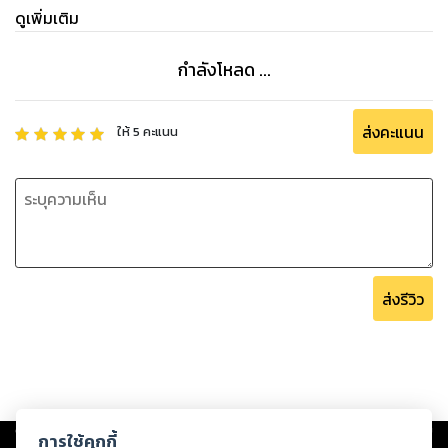
ดูเพิ่มเติม
กำลังโหลด ...
ส่งคะแนน
ให้
5
คะแนน
ส่งรีวิว
Copyright ©
2026
Storylog Co., Ltd. - สตอรี่ล็อกขอสงวนสิทธิ์ไม่รับผิดชอบ
การใช้คุกกี้