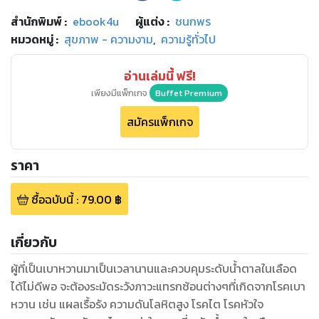
สำนักพิมพ์
:
ebook4u
ผู้แต่ง :
ชนกพร
หมวดหมู่
:
สุขภาพ - ความงาม
,
ความรู้ทั่วไป
อ่านเล่มนี้ ฟรี!
เพียงมีแพ็กเกจ
Buffet Premium
สมัครแพ็กเกจ
ราคา
ซื้อฉบับนี้
:
79.00
฿
เกี่ยวกับ
ผู้ที่เป็นเบาหวานมาเป็นเวลานานและควบคุมระดับน้ำตาลในเลือด
ได้ไม่ดีพอ จะต้องระมัดระวังภาวะแทรกซ้อนต่างๆที่เกิดจากโรคเบา
หวาน เช่น แผลเรื้อรัง ความดันโลหิตสูง โรคไต โรคหัวใจ