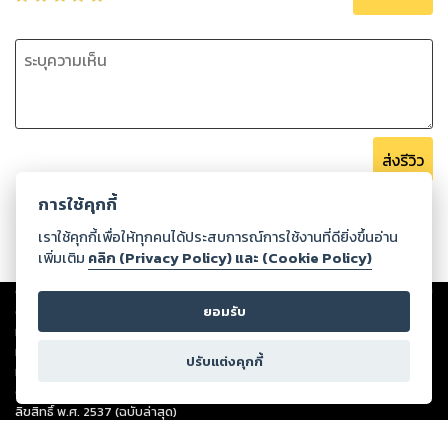
ส่งรีวิว
การใช้คุกกี้
เราใช้คุกกี้เพื่อให้ทุกคนได้ประสบการณ์การใช้งานที่ดียิ่งขึ้นอ่าน
เพิ่มเติม
คลิก (Privacy Policy) และ (Cookie Policy)
Copyright ©
2026
Storylog Co., Ltd. - สตอรี่ล็อกขอสงวนสิทธิ์ไม่รับผิดชอบ
ต่อผลงานหรือเนื้อหาใดที่อัปโหลดผ่านเว็บไซต์และปรากฏว่าละเมิดสิทธิใน
ยอมรับ
ทรัพย์สินทางปัญญาของบุคคลอื่นหรือขัดต่อกฎหมายและศีลธรรม ดังนั้น ผู้อ่าน
ทุกท่านโปรดใช้วิจารณญาณในการกลั่นกรองด้วยตนเอง และหากท่านพบว่าส่วน
ปรับแต่งคุกกี้
หนึ่งส่วนใดขัดต่อกฎหมายและศีลธรรม กรุณาแจ้งมายังบริษัท เพื่อทีมงานจะได้
ดำเนินการในทันที ทั้งนี้ ทางสตอรี่ล็อกขอสงวนลิขสิทธิ์ตามพระราชบัญญัติ
ลิขสิทธิ์ พ.ศ. 2537 (ฉบับล่าสุด)
For support: member@ookbee.com