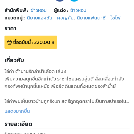
สำนักพิมพ์
:
ข้าวหอม
ผู้แต่ง :
ข้าวหอม
หมวดหมู่
:
นิยายแอคชัน - ผจญภัย
,
นิยายแฟนตาซี - ไซไฟ
ราคา
ซื้อฉบับนี้
:
220.00
฿
เกี่ยวกับ
ไอ่คำ ตำนานรักลำนำ้เลือด เล่ม3
เพิ่มความสนุกขึ้นอีกเท่าตัว ราชาไชยเศรษฐ์บดี สั่งเคลื่อนกำลัง
กองทัพหน้าบุกขึ้นเหนือ เพื่อยึดดินแดนทั้งหมดของลำน้ำชี
ไอ่คำพบเห็นชาวบ้านถูกรังแก สตรีถูกฉุดคร่าไปเป็นทาสบำเรอใน
ค่ายทหาร จึงกำหนดยุทธการจู่โจมใส่ การวางแผนและเล่ห์เหลี่ยม
แสดงมากขึ้น
ที่ใช้ออกซับซ้อนและเด็ดขาดไม่มีใครต้านติด ยุทธการทุบเมืองหน้า
รายละเอียด
ด่านอุดร ถือเป็นจุดแตกหัก เปลี่ยนหน้าการศึกเข้าสู่สงคราม
ศักดิ์สิทธิ์เต็มตัว