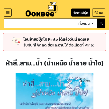
จัดการอีบุ๊ก
(
0
)
ทั้งหมด
โอนย้ายอีบุ๊กไป Pinto ได้แล้ววันนี้ กดเลย
รับทันทีโค้ดลด ซื้อและอ่านได้ต่อเนื่องที่ Pinto
ห้าสี่..สาม...น้ำ (น้ำเหนือ น้ำลาย น้ำใจ)