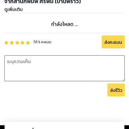
เหย้า...เจ้าข้าเอย...
จากสำนักพิมพ์ ศรีพิม (บ้านพร้าว)
(Keywords: วรรณกรรม เรื่องเล่า เคล้า โคลง กลอน และน้องยิ้ม
ดูเพิ่มเติม
ปริ่มน้ำ)
กำลังโหลด ...
ส่งคะแนน
ให้
5
คะแนน
ส่งรีวิว
Copyright ©
2026
Storylog Co., Ltd. - สตอรี่ล็อกขอสงวนสิทธิ์ไม่รับผิดชอบ