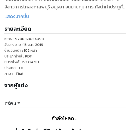
จังหวะการไหลจากลพบุรี อยุธยา จนมาปทุมฯ กระทั่งน้ำทำประตูกั้น
ที่บ้านพร้าวแตก และมาเยือนถึงประตูบ้านจึงให้น้ำเฝ้าบ้านแทนและ
แสดงมากขึ้น
ได้ย้ายสังขารมาขยายฉบับจับเป็นเรื่องเป็นราวเป็นบันทึกย่อ ๆ
รายละเอียด
หลายมุม จากเหตุการณ์ก่อน ระหว่าง และหลังการมาของน้ำเหนือ
จริง และประมวลจากน้ำลายหลาย ๆ บ่อ พร้อมทั้งจากการแบ่งปัน
ISBN :
9786163054098
และได้รับน้ำใจ จากเหตุการณ์น้ำท่วมใหญ่นี้มาประกอบ จึงกลายมา
วันวางขาย
:
13 ต.ค. 2019
เป็นหนังสือบันทึกเรื่องราวของน้ำที่ท่วมอันไหลมามากมาย อยู่ใน
จำนวนหน้า
:
102
หน้า
ประเภทไฟล์
:
PDF
เล่มนี้ เป็นบันทึกน้ำท่วมใหญ่ปี พ.ศ. 2554 ของพื้นที่ที่ไม่ใหญ่นัก
ขนาดไฟล์
:
152.04
MB
เมื่อเทียบกับเกือบยี่สิบจังหวัดที่จมน้ำกับความสัมพันธ์ของสามน้ำ
ประเทศ
:
TH
ข้างต้น ตั้งใจเพื่อแบ่งปันความเข้าใจและช่วยกันนำไปสู่ความ
ภาษา
:
Thai
สมานฉันท์ของทุกเพื่อนบ้านยามน้ำลด อันเป็นกาลเวลาที่น้ำใจจัก
จากผู้แต่ง
ต้องไหลแรงและสูงกว่าน้ำเหนือ หรือควรต้องท่วมท้นน้ำลายเหล่า
นั้นให้ได้ ขอขอบคุณ เพื่อนพ้องน้องพี่ ขอมอบ “สองห้าห้าสี่ กับ
สามน้ำ” แด่เพื่อนบ้านทุกย่านน้ำสยาม
ศรีพิม
...บูรณะใจก่อนซ่อมถนน สร้างสัมพันธ์คนก่อนเสริมตัวบ้าน เชื่อม
กำลังโหลด ...
โยงใจให้น้ำไหลผันผ่าน ร่วมกันสร้างบ้าน... ..สร้างขึ้นใหม่นะ