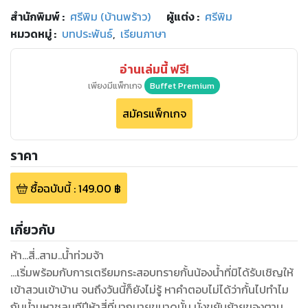
สำนักพิมพ์
:
ศรีพิม (บ้านพร้าว)
ผู้แต่ง :
ศรีพิม
หมวดหมู่
:
บทประพันธ์
,
เรียนภาษา
อ่านเล่มนี้ ฟรี!
เพียงมีแพ็กเกจ
Buffet Premium
สมัครแพ็กเกจ
ราคา
ซื้อฉบับนี้
:
149.00
฿
เกี่ยวกับ
ห้า...สี่..สาม..น้ำท่วมจ้า
...เริ่มพร้อมกับการเตรียมกระสอบทรายกั้นน้องน้ำที่มิได้รับเชิญให้
เข้าสวนเข้าบ้าน จนถึงวันนี้ก็ยังไม่รู้ หาคำตอบไม่ได้ว่ากั้นไปทำไม
กับน้ำมหาชลนทีปีห้าสี่ที่มากมายขนาดนั้น นั่งขยับย้ายของตาม