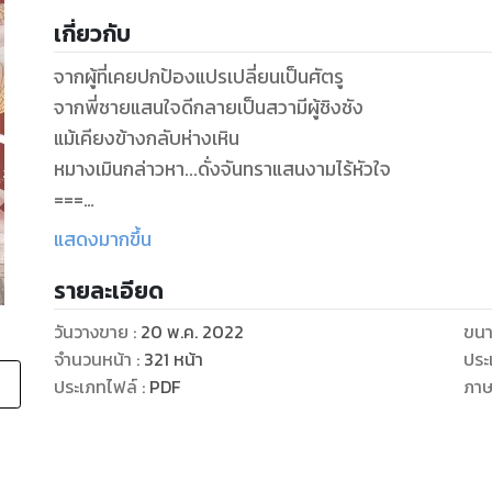
เกี่ยวกับ
จากผู้ที่เคยปกป้องแปรเปลี่ยนเป็นศัตรู
จากพี่ชายแสนใจดีกลายเป็นสวามีผู้ชิงชัง
แม้เคียงข้างกลับห่างเหิน
หมางเมินกล่าวหา...ดั่งจันทราแสนงามไร้หัวใจ
===
“หากคิดว่าตนเองเก่งนักก็ผลักไสข้าสิท่านหญิง ผลักไสสามี
แสดงมากขึ้น
มือบางที่วางบนบ่าหนาเกาะจิกปลายนิ้วรุนแรงแล้วออกแร
รายละเอียด
หยุด ไล่เม้มแผ่วทั่วลำคอจนนางต้องกัดริมฝีปากข่มความรู
“เฟยอวี่ ท่านมันคนหยาบคาย น่ารังเกียจ ข้าเกลียดท่าน”
วันวางขาย
:
20 พ.ค. 2022
ขนา
นางกัดฟันเอ่ยเสียงเข้ม ภายในใจเต็มไปด้วยความกรุ่นโกรธอ
จำนวนหน้า
:
321
หน้า
ประ
ใบหน้าคมคายก็เงยขึ้นมาสบตากับตน
ประเภทไฟล์
:
PDF
ภา
ท่ามกลางความมืดที่มีเพียงแสงนวลบางเบาจากจันทร์ครึ่ง
ใบหน้าจะอยู่ชิดเพียงช่วงลมหายใจ
“ข้าเองก็ไม่ได้ชื่นชม หรือปรารถนาในตัวท่านเช่นกัน”