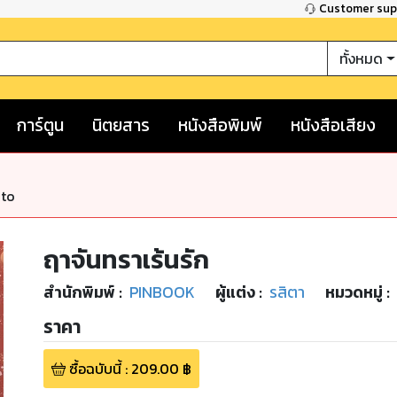
Customer su
ทั้งหมด
การ์ตูน
นิตยสาร
หนังสือพิมพ์
หนังสือเสียง
nto
ฤาจันทราเร้นรัก
สำนักพิมพ์
:
PINBOOK
ผู้แต่ง :
รสิตา
หมวดหมู่
:
ราคา
ซื้อฉบับนี้
:
209.00
฿