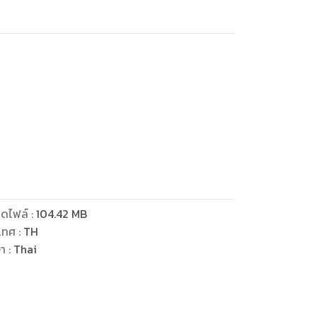
ผู้ต่ำต้อยของท่านคนนี้สิ”
งผลักเขาตามคำท้าทาย หากปากอุ่นกลับระรานไม่
้สึกประหลาดที่กำลังแตกตื่นอยู่ในกายตน
ดไฟล์
:
104.42
MB
ย่างที่สุด และอีกฝ่ายก็หยุดนิ่ง อึดใจต่อมา
เทศ
:
TH
ษา
:
Thai
ดวง จือเยว่มองไม่เห็นแววตาของชายหนุ่มแม้