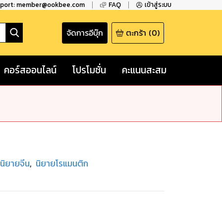
pport: member@ookbee.com
FAQ
เข้าสู่ระบบ
จัดการอีบุ๊ก
ตะกร้า
(
0
)
คอร์สออนไลน์
โปรโมชั่น
คะแนนสะสม
นิยายจีน
,
นิยายโรแมนติก