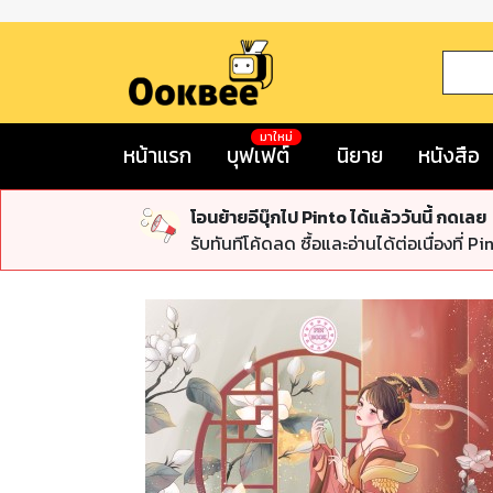
มาใหม่
หน้าแรก
บุฟเฟต์
นิยาย
หนังสือ
โอนย้ายอีบุ๊กไป Pinto ได้แล้ววันนี้ กดเลย
รับทันทีโค้ดลด ซื้อและอ่านได้ต่อเนื่องที่ Pi