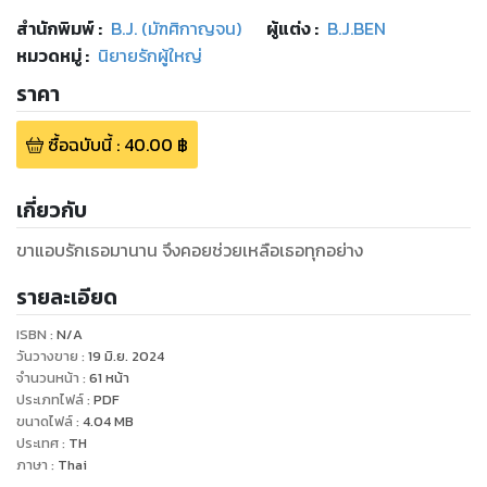
สำนักพิมพ์
:
B.J. (มัฑศิกาญจน)
ผู้แต่ง :
B.J.BEN
หมวดหมู่
:
นิยายรักผู้ใหญ่
ราคา
ซื้อฉบับนี้
:
40.00
฿
เกี่ยวกับ
ขาแอบรักเธอมานาน จึงคอยช่วยเหลือเธอทุกอย่าง
รายละเอียด
ISBN :
N/A
วันวางขาย
:
19 มิ.ย. 2024
จำนวนหน้า
:
61
หน้า
ประเภทไฟล์
:
PDF
ขนาดไฟล์
:
4.04
MB
ประเทศ
:
TH
ภาษา
:
Thai