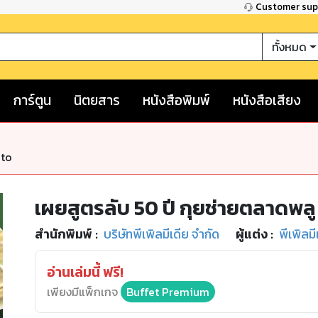
Customer su
ทั้งหมด
การ์ตูน
นิตยสาร
หนังสือพิมพ์
หนังสือเสียง
nto
เผยสูตรลับ 50 ปี กุยช่ายตลาดพลู
สำนักพิมพ์
:
บริษัทพีเพิลมีเดีย จำกัด
ผู้แต่ง :
พีเพิลมี
อ่านเล่มนี้ ฟรี!
เพียงมีแพ็กเกจ
Buffet Premium