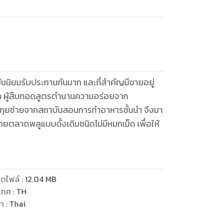
บันนิยมรับประทานกันมาก และที่สำคัญมีขายอยู่
ู๋เล็ก ผู้สืบทอดสูตรตำนานความอร่อยจาก
นมกุยช่ายจากสถาบันสอนการทำอาหารชั้นนำ จึงมา
ยตลาดพลูแบบดั้งเดิมชนิดไม่มีหมกเม็ด เพื่อให้
ดไฟล์
:
12.04
MB
เทศ
:
TH
ษา
:
Thai