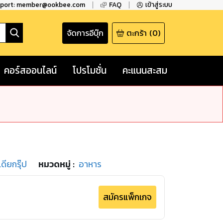
pport: member@ookbee.com
FAQ
เข้าสู่ระบบ
จัดการอีบุ๊ก
ตะกร้า
(
0
)
คอร์สออนไลน์
โปรโมชั่น
คะแนนสะสม
เดียกรุ๊ป
หมวดหมู่
:
อาหาร
สมัครแพ็กเกจ