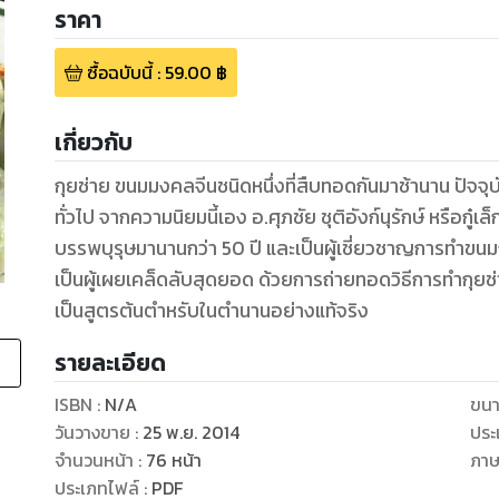
ราคา
ซื้อฉบับนี้
:
59.00
฿
เกี่ยวกับ
กุยช่าย ขนมมงคลจีนชนิดหนึ่งที่สืบทอดกันมาช้านาน ปัจจุ
ทั่วไป จากความนิยมนี้เอง อ.ศุภชัย ชุติอังก์นุรักษ์ หรือก
บรรพบุรุษมานานกว่า 50 ปี และเป็นผู้เชี่ยวชาญการทำข
เป็นผู้เผยเคล็ดลับสุดยอด ด้วยการถ่ายทอดวิธีการทำกุยช่า
เป็นสูตรต้นตำหรับในตำนานอย่างแท้จริง
รายละเอียด
ISBN :
N/A
ขนา
วันวางขาย
:
25 พ.ย. 2014
ประ
จำนวนหน้า
:
76
หน้า
ภา
ประเภทไฟล์
:
PDF