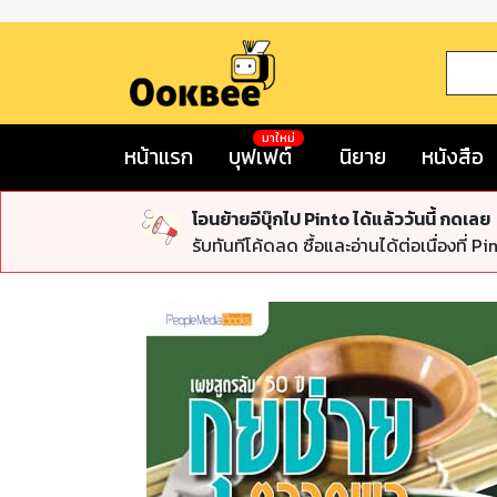
มาใหม่
หน้าแรก
บุฟเฟต์
นิยาย
หนังสือ
โอนย้ายอีบุ๊กไป Pinto ได้แล้ววันนี้ กดเลย
รับทันทีโค้ดลด ซื้อและอ่านได้ต่อเนื่องที่ Pi