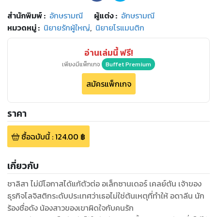
สำนักพิมพ์
:
อักษรามณี
ผู้แต่ง :
อักษรามณี
หมวดหมู่
:
นิยายรักผู้ใหญ่
,
นิยายโรแมนติก
อ่านเล่มนี้ ฟรี!
เพียงมีแพ็กเกจ
Buffet Premium
สมัครแพ็กเกจ
ราคา
ซื้อฉบับนี้
:
124.00
฿
เกี่ยวกับ
ชาลิสา ไม่มีโอกาสได้แก้ตัวต่อ อเล็กซานเดอร์ เคลย์ตัน เจ้าของ
ธุรกิจโลจิสติกระดับประเทศว่าเธอไม่ใช่ต้นเหตุที่ทำให้ อดาลีน นัก
ร้องชื่อดัง น้องสาวของเขาผิดใจกับคนรัก