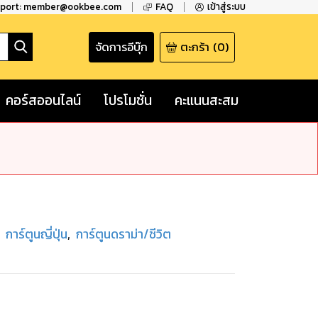
pport: member@ookbee.com
FAQ
เข้าสู่ระบบ
จัดการอีบุ๊ก
ตะกร้า
(
0
)
คอร์สออนไลน์
โปรโมชั่น
คะแนนสะสม
การ์ตูนญี่ปุ่น
,
การ์ตูนดราม่า/ชีวิต