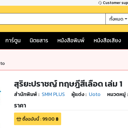
Customer su
ทั้งหมด
การ์ตูน
นิตยสาร
หนังสือพิมพ์
หนังสือเสียง
nto
สุริยะปราชญ์ ทฤษฎีสีเลือด เล่ม 1
สำนักพิมพ์
:
SMM PLUS
ผู้แต่ง :
Uoto
หมวดหมู่
:
ราคา
ซื้อฉบับนี้
:
99.00
฿