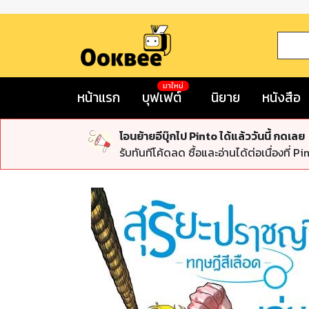
มาใหม่
หน้าแรก
บุฟเฟต์
นิยาย
หนังสือ
โอนย้ายอีบุ๊กไป Pinto ได้แล้ววันนี้ กดเลย
รับทันทีโค้ดลด ซื้อและอ่านได้ต่อเนื่องที่ Pi