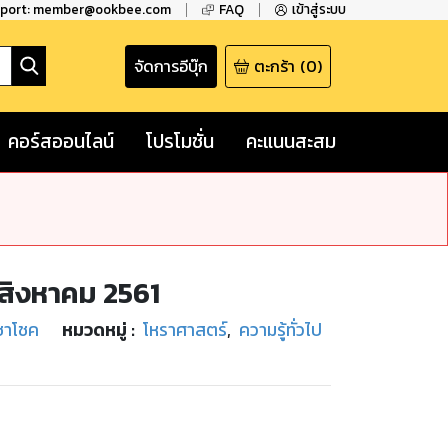
pport: member@ookbee.com
FAQ
เข้าสู่ระบบ
จัดการอีบุ๊ก
ตะกร้า
(
0
)
คอร์สออนไลน์
โปรโมชั่น
คะแนนสะสม
นสิงหาคม 2561
ชาโชค
หมวดหมู่
:
โหราศาสตร์
,
ความรู้ทั่วไป