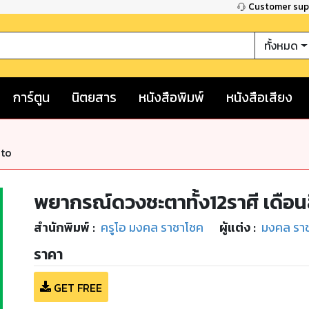
Customer su
ทั้งหมด
การ์ตูน
นิตยสาร
หนังสือพิมพ์
หนังสือเสียง
nto
พยากรณ์ดวงชะตาทั้ง12ราศี เดือ
สำนักพิมพ์
:
ครูโอ มงคล ราชาโชค
ผู้แต่ง :
มงคล รา
ราคา
GET FREE