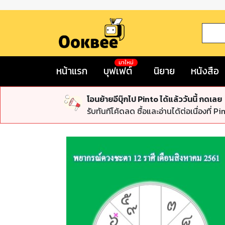
มาใหม่
หน้าแรก
บุฟเฟต์
นิยาย
หนังสือ
โอนย้ายอีบุ๊กไป Pinto ได้แล้ววันนี้ กดเลย
รับทันทีโค้ดลด ซื้อและอ่านได้ต่อเนื่องที่ Pi