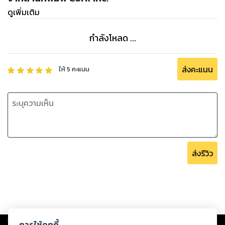
ดูเพิ่มเติม
กำลังโหลด ...
ส่งคะแนน
ให้
5
คะแนน
ส่งรีวิว
Copyright ©
2026
Storylog Co., Ltd. - สตอรี่ล็อกขอสงวนสิทธิ์ไม่รับผิดชอบ
การใช้คุกกี้