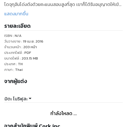
โดจุกุอันโด่งดังด้วยคะแนนสอบสูงที่สุด เขาก็ได้รับอนุญาตให้เข้า
ถึงข้อมูลลับสุดยอดของสถาบันและได้รับการแน ะนำสู่ “สมาคม
แสดงมากขึ้น
การลงทุน” สมาคมลึกลับซึ่งมีสมาชิกประกอบด้วยนักเรียนหกคน
รายละเอียด
ที่ได้คะแนนสูงที่สุดใ นแต่ละวิชาของโดจุกุ สมาคมนี้มีภาระหนักอึ้ง
ในการสร้างผลตอบแทนจากเงินทุนบริจาค 3 แสนล้านเยนของ
ISBN :
N/A
สถาบันให้ได้ไม่ต่ำกว่า 8% ต่อปี เพื่อให้สถาบันยังคงมีสิ่งอำนวย
วันวางขาย
:
19 เม.ย. 2016
ความสะดวกชั้นยอดได้โดยไม่ต้องเก็บค่าเล่ าเรียน จากคำกล่าวที่
จำนวนหน้า
:
203
หน้า
ประเภทไฟล์
:
PDF
ว่า “เกมที่น่าตื่นเต้นที่สุดในโลก สิ่งที่กระตุ้นให้เลือดในกายเดือด
ขนาดไฟล์
:
203.15
MB
พล่าน...คือ เงินตรา และการลงทุน” เรื่องราวสุดระทึกของอัจฉริยะ
ประเทศ
:
TH
ไซเซ็นในการสร้างผลกำไรเปิดฉากขึ้นแล้ว ติดตามเส้นทาง อ่าน
ภาษา
:
Thai
เรียนรู้ และเริ่มหาเงินไปกับเขา!
จากผู้แต่ง
มิตะ โนริฟุสะ
กำลังโหลด ...
จากสำนักพิมพ์ Cork inc.