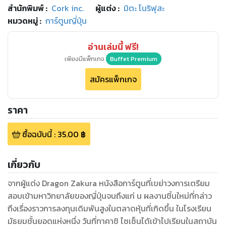
สำนักพิมพ์
:
Cork inc.
ผู้แต่ง :
มิตะ โนริฟุสะ
หมวดหมู่
:
การ์ตูนญี่ปุ่น
อ่านเล่มนี้ ฟรี!
เพียงมีแพ็กเกจ
Buffet Premium
สมัครแพ็กเกจ
ราคา
ซื้อฉบับนี้
:
35.00
฿
เกี่ยวกับ
จากผู้แต่ง Dragon Zakura หนังสือการ์ตูนที่เขย่าวงการเตรียม
สอบเข้ามหาวิทยาลัยของญี่ปุ่นจนถึงแก่ น ผลงานชิ้นใหม่ที่กล่าว
ถึงเรื่องราวการลงทุนเดิมพันสูงในตลาดหุ้นที่เกิดขึ้น ในโรงเรียน
มัธยมชั้นยอดแห่งหนึ่ง วันที่ทาคาชิ ไซเซ็นได้เข้าไปเรียนในสถาบัน