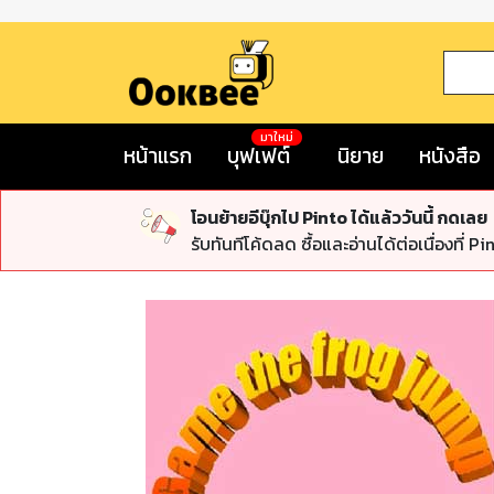
มาใหม่
หน้าแรก
บุฟเฟต์
นิยาย
หนังสือ
โอนย้ายอีบุ๊กไป Pinto ได้แล้ววันนี้ กดเลย
รับทันทีโค้ดลด ซื้อและอ่านได้ต่อเนื่องที่ Pi