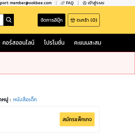
pport: member@ookbee.com
FAQ
เข้าสู่ระบบ
จัดการอีบุ๊ก
ตะกร้า
(
0
)
คอร์สออนไลน์
โปรโมชั่น
คะแนนสะสม
หมู่
:
หนังสือเด็ก
สมัครแพ็กเกจ