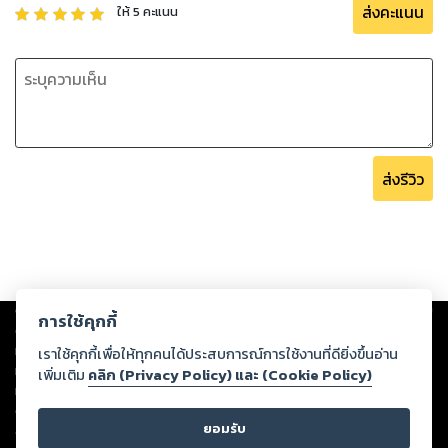
ส่งคะแนน
ให้
5
คะแนน
ส่งรีวิว
Copyright ©
2026
Storylog Co., Ltd. - สตอรี่ล็อกขอสงวนสิทธิ์ไม่รับผิดชอบ
การใช้คุกกี้
ต่อผลงานหรือเนื้อหาใดที่อัปโหลดผ่านเว็บไซต์และปรากฏว่าละเมิดสิทธิใน
ทรัพย์สินทางปัญญาของบุคคลอื่นหรือขัดต่อกฎหมายและศีลธรรม ดังนั้น ผู้อ่าน
เราใช้คุกกี้เพื่อให้ทุกคนได้ประสบการณ์การใช้งานที่ดียิ่งขึ้นอ่าน
ทุกท่านโปรดใช้วิจารณญาณในการกลั่นกรองด้วยตนเอง และหากท่านพบว่าส่วน
เพิ่มเติม
คลิก (Privacy Policy) และ (Cookie Policy)
หนึ่งส่วนใดขัดต่อกฎหมายและศีลธรรม กรุณาแจ้งมายังบริษัท เพื่อทีมงานจะได้
ดำเนินการในทันที ทั้งนี้ ทางสตอรี่ล็อกขอสงวนลิขสิทธิ์ตามพระราชบัญญัติ
ยอมรับ
ลิขสิทธิ์ พ.ศ. 2537 (ฉบับล่าสุด)