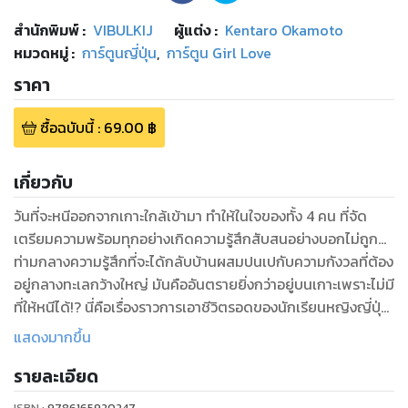
สำนักพิมพ์
:
VIBULKIJ
ผู้แต่ง :
Kentaro Okamoto
หมวดหมู่
:
การ์ตูนญี่ปุ่น
,
การ์ตูน Girl Love
ราคา
ซื้อฉบับนี้
:
69.00
฿
เกี่ยวกับ
วันที่จะหนีออกจากเกาะใกล้เข้ามา ทําให้ในใจของทั้ง 4 คน ที่จัด
เตรียมความพร้อมทุกอย่างเกิดความรู้สึกสับสนอย่างบอกไม่ถูก...
ท่ามกลางความรู้สึกที่จะได้กลับบ้านผสมปนเปกับความกังวลที่ต้อง
อยู่กลางทะเลกว้างใหญ่ มันคืออันตรายยิ่งกว่าอยู่บนเกาะเพราะไม่มี
ที่ให้หนีได้!? นี่คือเรื่องราวการเอาชีวิตรอดของนักเรียนหญิงญี่ปุ่น
บนเกาะร้างสู่ผืนทะเลกว้างใหญ่ในเล่ม 8!
แสดงมากขึ้น
รายละเอียด
ISBN :
9786165920247