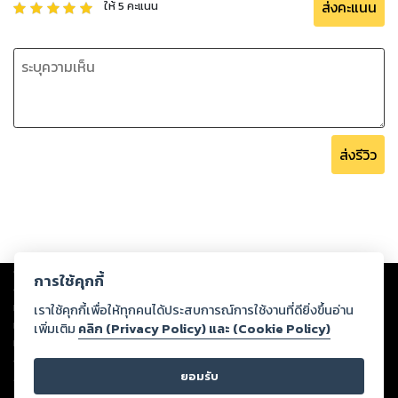
ส่งคะแนน
ให้
5
คะแนน
มีคำถามถามกันว่าหงส์หยก สีรุ้งคือใคร
นายธนะชัยและคุณดรุณี ภรรยาม่ายของน้องชายเขาคิดว่าน่าจะ
เป็นเมียน้อยของนายทะนงผู้ล่วงลับ แต่ไม่ใช่
หงส์หยกเป็นลูกของนายคำรพ ที่มีคุณดวงใจมาเป็นแม่เลี้ยงและ
พาเอาลูกติดสองคนของเธอมาด้วย แววดาวและพราวเดือน
ส่งรีวิว
หงส์หยกไม่เคยยอมให้คุณดวงใจรังแกหล่อนได้และหล่อนก็ต่อ
ต้านยิบตาเหมือนหนามแหลมยอกอกหญิงทั้งสามอยู่เสมอ
เมื่อวันเกิดหล่อนปีที่หล่อนอายุ25 ปีเบญจเพส ก็ปรากฏว่าสามคน
Copyright ©
2026
Storylog Co., Ltd. - สตอรี่ล็อกขอสงวนสิทธิ์ไม่รับผิดชอบ
แม่ลูกพยายามจะจัดงานวันเกิดเยาะเย้ยให้เพราะแววดาวไปมีความ
การใช้คุกกี้
ต่อผลงานหรือเนื้อหาใดที่อัปโหลดผ่านเว็บไซต์และปรากฏว่าละเมิดสิทธิใน
สัมพันธ์กับ อิศรา หนุ่มรุ่นพี่ของหงส์หยก และพามาเย้ยวันงานรวม
ทรัพย์สินทางปัญญาของบุคคลอื่นหรือขัดต่อกฎหมายและศีลธรรม ดังนั้น ผู้อ่าน
เราใช้คุกกี้เพื่อให้ทุกคนได้ประสบการณ์การใช้งานที่ดียิ่งขึ้นอ่าน
ทั้งทำรายการอาหารที่ทำให้หงส์หยกเก็นแล้วเกิดความเจ็บแค้นแต่
ทุกท่านโปรดใช้วิจารณญาณในการกลั่นกรองด้วยตนเอง และหากท่านพบว่าส่วน
เพิ่มเติม
คลิก (Privacy Policy) และ (Cookie Policy)
หงส์หยกไม่มีวันยอมล้มลงให้สามแม่ลูกได้เหยียบย่ำจึงเป็นว่าหงส์
หนึ่งส่วนใดขัดต่อกฎหมายและศีลธรรม กรุณาแจ้งมายังบริษัท เพื่อทีมงานจะได้
ดำเนินการในทันที ทั้งนี้ ทางสตอรี่ล็อกขอสงวนลิขสิทธิ์ตามพระราชบัญญัติ
หยกกลับแข็งแกร่งขึ้นมาอีกมาก
ยอมรับ
ลิขสิทธิ์ พ.ศ. 2537 (ฉบับล่าสุด)