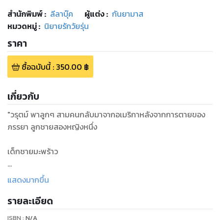
สำนักพิมพ์
:
ลีลาบุ๊ค
ผู้แต่ง :
กันยามาส
หมวดหมู่
:
นิยายรักวัยรุ่น
ราคา
ซื้อฉบับนี้
:
350.00
฿
เกี่ยวกับ
"วรุตม์ พาลูกๆ สามคนกลับมาจากอเมริกาหลังจากการตายของ
ภรรยา ลูกชายสองหญิงหนึ่ง
เด็กชายมะพร้าว
เด็กหญิงมะนาว
แสดงมากขึ้น
รายละเอียด
เด็กชายมะไฟ
ISBN :
N/A