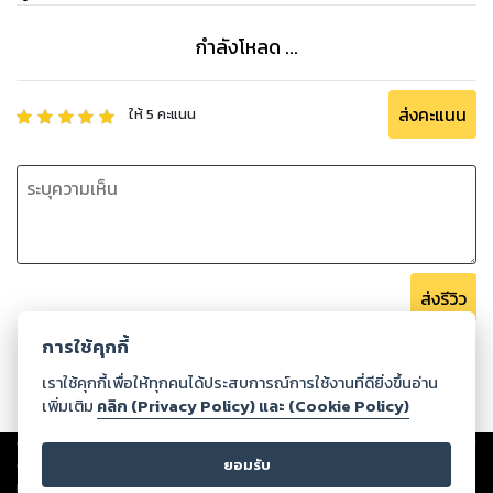
กำลังโหลด ...
ส่งคะแนน
ให้
5
คะแนน
ส่งรีวิว
การใช้คุกกี้
เราใช้คุกกี้เพื่อให้ทุกคนได้ประสบการณ์การใช้งานที่ดียิ่งขึ้นอ่าน
เพิ่มเติม
คลิก (Privacy Policy) และ (Cookie Policy)
Copyright ©
2026
Storylog Co., Ltd. - สตอรี่ล็อกขอสงวนสิทธิ์ไม่รับผิดชอบ
ต่อผลงานหรือเนื้อหาใดที่อัปโหลดผ่านเว็บไซต์และปรากฏว่าละเมิดสิทธิใน
ยอมรับ
ทรัพย์สินทางปัญญาของบุคคลอื่นหรือขัดต่อกฎหมายและศีลธรรม ดังนั้น ผู้อ่าน