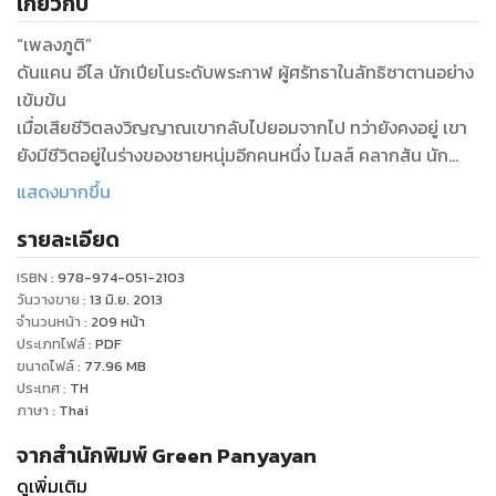
เกี่ยวกับ
“เพลงภูติ”
ดันแคน อีไล นักเปียโนระดับพระกาฬ ผู้ศรัทธาในลัทธิซาตานอย่าง
เข้มข้น
เมื่อเสียชีวิตลงวิญญาณเขากลับไปยอมจากไป ทว่ายังคงอยู่ เขา
ยังมีชีวิตอยู่ในร่างของชายหนุ่มอีกคนหนึ่ง ไมลส์ คลากสัน นัก
เขียนและนักเปียโนมือสมัครเล่น เพื่อที่จะ...ได้สมสู่ครองคู่กับ โร
แสดงมากขึ้น
ซานน์ สาวสังคมผู้งามสง่าดุจเทพีบนรันเวย์ ลูกสาวแท้ๆของตัวเอง
รายละเอียด
!
ผู้ซึ่งศรัทธาในลัทธิซานตานดุจเดียวกับพ่อแท้ๆ ของตัวเอง และใน
ISBN :
978-974-051-2103
เหตุผลเดียวกันคือตัวหล่อนนั้นก็พิศวาสในบิดาของตนเองอย่าง
วันวางขาย
:
13 มิ.ย. 2013
หลงใหล เรื่องเลวร้ายผิดมนุษย์ทั้งหลายทั้งปวงจึงเริ่มต้นขึ้น...มี
จำนวนหน้า
:
209
หน้า
ประเภทไฟล์
:
PDF
เพียง พอล่า คลากสัน ภรรยาผู้แสนดีของ ไมลส์ เพียงคนเดียว
ขนาดไฟล์
:
77.96
MB
เท่านั้นที่จะรับมือกับเรื่องอันน่าสยดสยองสะพรึงกลัวเหล่านี้ได้
ประเทศ
:
TH
ทว่า...หล่อนกลับต้องเดิมพันมันด้วยชีวิต ร่างกายและวิญญาณ
ภาษา
:
Thai
จากสำนักพิมพ์ Green Panyayan
ดูเพิ่มเติม