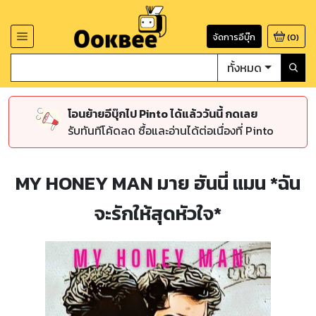
จัดการอีบุ๊ก
(
0
)
ทั้งหมด
โอนย้ายอีบุ๊กไป Pinto ได้แล้ววันนี้ กดเลย
รับทันทีโค้ดลด ซื้อและอ่านได้ต่อเนื่องที่ Pinto
MY HONEY MAN มาย ฮันนี่ แมน *ฉัน
จะรักให้สุดหัวใจ*