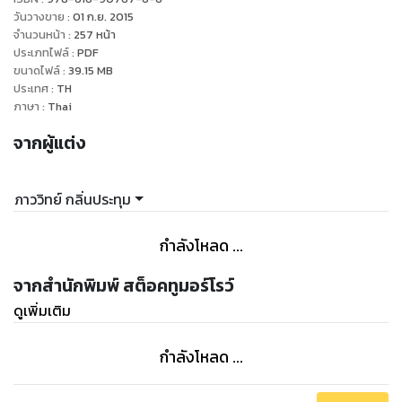
การลงทุนได้เลยเล่มนึง คือพูดง่ายๆว่า จากไม่รู้จะเริ่มอย่างไรใน
วันวางขาย
:
01 ก.ย. 2015
การเล่นหุ้น ก็ค่อยๆทำตามที่แพ้ทไกด์ในแต่ละหน้า ก็จะทราบว่าจะ
จำนวนหน้า
:
257
หน้า
ประเภทไฟล์
:
PDF
ต้องเริ่มต้นอย่างไร เดินไปทางนี้แล้วแวะตรงนั้น ก่อนจะต่อไปตรง
ขนาดไฟล์
:
39.15
MB
โน้น
ประเทศ
:
TH
ภาษา
:
Thai
จริงๆ เจตนาอีกอย่าง และเป็นที่มาของชื่อหนังสือ "" คลีนิคหุ้น ""
จากผู้แต่ง
คือการอยากรักษาอาการเป๋ ของนักลงทุนในบางครั้งเมื่อเดินในเส้น
ทางนักลงทุนมาระยะหนึ่งแล้ว อาจจะมึนๆงงๆ หรือเป๋ๆอยู่ ก็แวะเข้า
ในคลีนิคนี้กันก่อน ... การกลับมาอ่านเรื่องพื้นฐานกันใหม่อีกครั้ง
ภาววิทย์ กลิ่นประทุม
หนุ่มแพ้ทเชื่อว่า ครั้งนี้นักลงทุนจะได้พบมุมใหม่ๆ ความคิดใหม่ๆ
และกลับไปมองย้อนเห็นเส้นทางตนเองที่ผ่านมาได้ดีทีเดียว
กำลังโหลด ...
"
จากสำนักพิมพ์ สต็อคทูมอร์โรว์
ดูเพิ่มเติม
กำลังโหลด ...