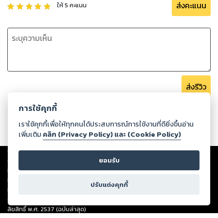
ส่งคะแนน
ให้
5
คะแนน
ส่งรีวิว
การใช้คุกกี้
เราใช้คุกกี้เพื่อให้ทุกคนได้ประสบการณ์การใช้งานที่ดียิ่งขึ้นอ่าน
เพิ่มเติม
คลิก (Privacy Policy) และ (Cookie Policy)
Copyright ©
2026
Storylog Co., Ltd. - สตอรี่ล็อกขอสงวนสิทธิ์ไม่รับผิดชอบ
ต่อผลงานหรือเนื้อหาใดที่อัปโหลดผ่านเว็บไซต์และปรากฏว่าละเมิดสิทธิใน
ยอมรับ
ทรัพย์สินทางปัญญาของบุคคลอื่นหรือขัดต่อกฎหมายและศีลธรรม ดังนั้น ผู้อ่าน
ทุกท่านโปรดใช้วิจารณญาณในการกลั่นกรองด้วยตนเอง และหากท่านพบว่าส่วน
ปรับแต่งคุกกี้
หนึ่งส่วนใดขัดต่อกฎหมายและศีลธรรม กรุณาแจ้งมายังบริษัท เพื่อทีมงานจะได้
ดำเนินการในทันที ทั้งนี้ ทางสตอรี่ล็อกขอสงวนลิขสิทธิ์ตามพระราชบัญญัติ
ลิขสิทธิ์ พ.ศ. 2537 (ฉบับล่าสุด)