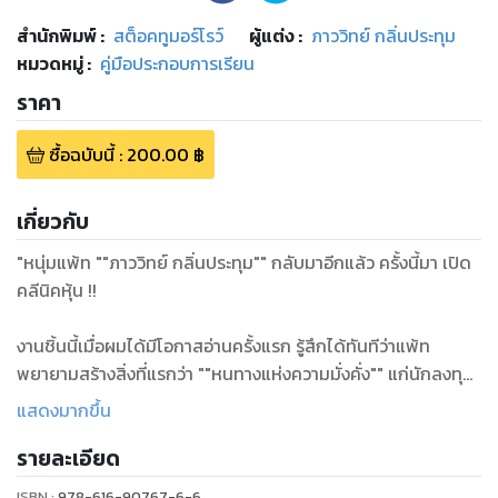
สำนักพิมพ์
:
สต็อคทูมอร์โรว์
ผู้แต่ง :
ภาววิทย์ กลิ่นประทุม
หมวดหมู่
:
คู่มือประกอบการเรียน
ราคา
ซื้อฉบับนี้
:
200.00
฿
เกี่ยวกับ
"หนุ่มแพ้ท ""ภาววิทย์ กลิ่นประทุม"" กลับมาอีกแล้ว ครั้งนี้มา เปิด
คลีนิคหุ้น !!
งานชิ้นนี้เมื่อผมได้มีโอกาสอ่านครั้งแรก รู้สึกได้ทันทีว่าแพ้ท
พยายามสร้างสิ่งที่แรกว่า ""หนทางแห่งความมั่งคั่ง"" แก่นักลงทุน
ที่ได้เปิดอ่าน... แพ้ทได้ปูทางตามสเต็ปผ่านทางตัวอักษรถึงขั้นตอน
แสดงมากขึ้น
การลงทุนตั้งแรกก้าวแรก ไปก้าวที่สอง สาม สี่ ห้า...
รายละเอียด
นี่จัดเป็นหนังสือที่ "" นักลงทุนมือใหม่ "" สามารถใช้เป็นคัมภีร์ของ
ISBN :
978-616-90767-6-6