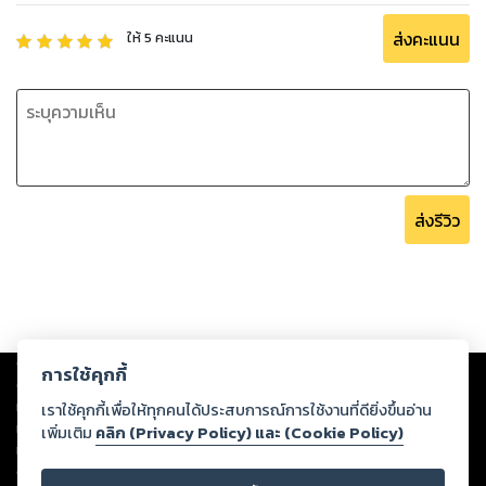
ส่งคะแนน
ให้
5
คะแนน
ส่งรีวิว
Copyright ©
2026
Storylog Co., Ltd. - สตอรี่ล็อกขอสงวนสิทธิ์ไม่รับผิดชอบ
การใช้คุกกี้
ต่อผลงานหรือเนื้อหาใดที่อัปโหลดผ่านเว็บไซต์และปรากฏว่าละเมิดสิทธิใน
ทรัพย์สินทางปัญญาของบุคคลอื่นหรือขัดต่อกฎหมายและศีลธรรม ดังนั้น ผู้อ่าน
เราใช้คุกกี้เพื่อให้ทุกคนได้ประสบการณ์การใช้งานที่ดียิ่งขึ้นอ่าน
ทุกท่านโปรดใช้วิจารณญาณในการกลั่นกรองด้วยตนเอง และหากท่านพบว่าส่วน
เพิ่มเติม
คลิก (Privacy Policy) และ (Cookie Policy)
หนึ่งส่วนใดขัดต่อกฎหมายและศีลธรรม กรุณาแจ้งมายังบริษัท เพื่อทีมงานจะได้
ดำเนินการในทันที ทั้งนี้ ทางสตอรี่ล็อกขอสงวนลิขสิทธิ์ตามพระราชบัญญัติ