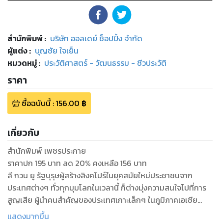
สำนักพิมพ์
:
บริษัท ออลเดย์ ช็อปปิ้ง จำกัด
ผู้แต่ง :
บุญชัย ใจเย็น
หมวดหมู่
:
ประวัติศาสตร์ - วัฒนธรรม - ชีวประวัติ
ราคา
ซื้อฉบับนี้
:
156.00
฿
เกี่ยวกับ
สำนักพิมพ์ เพชรประกาย
ราคาปก 195 บาท ลด 20% คงเหลือ 156 บาท
ลี กวน ยู รัฐบุรุษผู้สร้างสิงคโปร์ในยุคสมัยใหม่ประชาชนจาก
ประเทศต่างๆ ทั่วทุกมุมโลกในเวลานี้ ก็ต่างมุ่งความสนใจไปที่การ
สูญเสีย ผู้นำคนสำคัญของประเทศเกาะเล็กๆ ในภูมิภาคเอเชีย
ตะวันออกเฉียงใต้แห่งนี้ ด้วยผลงานที่มอบไว้ ซึ่งความเจริญของ
แสดงมากขึ้น