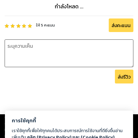
กำลังโหลด ...
ส่งคะแนน
ให้
5
คะแนน
ส่งรีวิว
Copyright ©
2026
Storylog Co., Ltd. - สตอรี่ล็อกขอสงวนสิทธิ์ไม่รับผิดชอบ
การใช้คุกกี้
ต่อผลงานหรือเนื้อหาใดที่อัปโหลดผ่านเว็บไซต์และปรากฏว่าละเมิดสิทธิใน
ทรัพย์สินทางปัญญาของบุคคลอื่นหรือขัดต่อกฎหมายและศีลธรรม ดังนั้น ผู้อ่าน
เราใช้คุกกี้เพื่อให้ทุกคนได้ประสบการณ์การใช้งานที่ดียิ่งขึ้นอ่าน
ทุกท่านโปรดใช้วิจารณญาณในการกลั่นกรองด้วยตนเอง และหากท่านพบว่าส่วน
เพิ่มเติม
คลิก (Privacy Policy) และ (Cookie Policy)