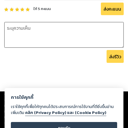
ส่งคะแนน
ให้
5
คะแนน
ส่งรีวิว
Copyright ©
2026
Storylog Co., Ltd. - สตอรี่ล็อกขอสงวนสิทธิ์ไม่รับผิดชอบ
การใช้คุกกี้
ต่อผลงานหรือเนื้อหาใดที่อัปโหลดผ่านเว็บไซต์และปรากฏว่าละเมิดสิทธิใน
ทรัพย์สินทางปัญญาของบุคคลอื่นหรือขัดต่อกฎหมายและศีลธรรม ดังนั้น ผู้อ่าน
เราใช้คุกกี้เพื่อให้ทุกคนได้ประสบการณ์การใช้งานที่ดียิ่งขึ้นอ่าน
ทุกท่านโปรดใช้วิจารณญาณในการกลั่นกรองด้วยตนเอง และหากท่านพบว่าส่วน
เพิ่มเติม
คลิก (Privacy Policy) และ (Cookie Policy)
หนึ่งส่วนใดขัดต่อกฎหมายและศีลธรรม กรุณาแจ้งมายังบริษัท เพื่อทีมงานจะได้
ดำเนินการในทันที ทั้งนี้ ทางสตอรี่ล็อกขอสงวนลิขสิทธิ์ตามพระราชบัญญัติ
ยอมรับ