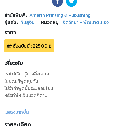
สำนักพิมพ์
:
Amarin Printing & Publishing
ผู้แต่ง :
คิมยูจิน
หมวดหมู่
:
จิตวิทยา - พัฒนาตนเอง
ราคา
ซื้อฉบับนี้
:
225.00
฿
เกี่ยวกับ
เราได้เรียนรู้บางสิ่งเสมอ
ในขณะที่พูดคุยกัน
ไม่ว่าคำพูดนั้นจะปลอบโยน
หรือทำให้เจ็บปวดก็ตาม
.
การได้เห็นผู้คนพบหน้าและพูดคุยกันในครอบครัว
แสดงมากขึ้น
ในความสัมพันธ์ทั่วไปและในธุรกิจกลายเป็นภาพที่ไม่คุ้นเคย
รายละเอียด
แม้แต่ร้านกาแฟซึ่งเป็นพื้นที่เชิงสัญลักษณ์สำหรับ "การสนทนา"