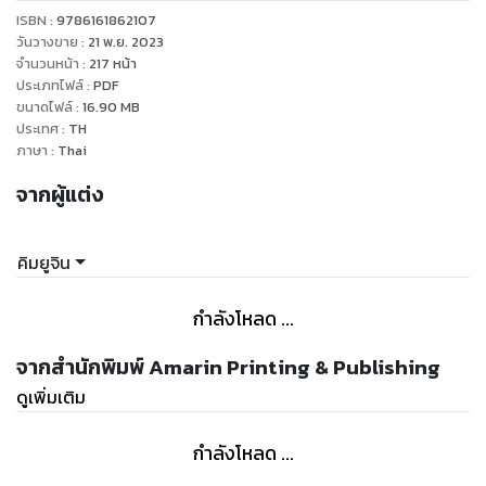
มานาน
ISBN :
9786161862107
ก็ยังกลายเป็นที่ทำงาน คิด และพักผ่อนตามลำพัง
วันวางขาย
:
21 พ.ย. 2023
กลายเป็น "พื้นที่ส่วนตัว" ที่ต้องระมัดระวังแม้แต่การสนทนา
จำนวนหน้า
:
217
หน้า
ประเภทไฟล์
:
PDF
.
ขนาดไฟล์
:
16.90
MB
โลกหมุนเร็วเกินกว่าจะเจอหน้ากัน
ประเทศ
:
TH
ทุกอย่างจัดการได้อย่างราบรื่นโดย "ไม่ต้องพบกันก็ได้"
ภาษา
:
Thai
แต่ถึงทุกอย่างจะดูราบรื่น
จากผู้แต่ง
คิมยูจิน
กำลังโหลด ...
จากสำนักพิมพ์ Amarin Printing & Publishing
ดูเพิ่มเติม
กำลังโหลด ...