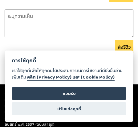
ส่งรีวิว
การใช้คุกกี้
เราใช้คุกกี้เพื่อให้ทุกคนได้ประสบการณ์การใช้งานที่ดียิ่งขึ้นอ่าน
เพิ่มเติม
คลิก (Privacy Policy) และ (Cookie Policy)
Copyright ©
2026
Storylog Co., Ltd. - สตอรี่ล็อกขอสงวนสิทธิ์ไม่รับผิดชอบ
ต่อผลงานหรือเนื้อหาใดที่อัปโหลดผ่านเว็บไซต์และปรากฏว่าละเมิดสิทธิใน
ยอมรับ
ทรัพย์สินทางปัญญาของบุคคลอื่นหรือขัดต่อกฎหมายและศีลธรรม ดังนั้น ผู้อ่าน
ทุกท่านโปรดใช้วิจารณญาณในการกลั่นกรองด้วยตนเอง และหากท่านพบว่าส่วน
ปรับแต่งคุกกี้
หนึ่งส่วนใดขัดต่อกฎหมายและศีลธรรม กรุณาแจ้งมายังบริษัท เพื่อทีมงานจะได้
ดำเนินการในทันที ทั้งนี้ ทางสตอรี่ล็อกขอสงวนลิขสิทธิ์ตามพระราชบัญญัติ
ลิขสิทธิ์ พ.ศ. 2537 (ฉบับล่าสุด)
For support: member@ookbee.com