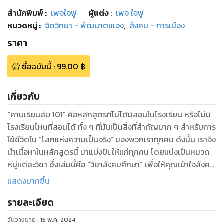
สำนักพิมพ์
:
เพจใจฟู
ผู้แต่ง :
เพจ ใจฟู
หมวดหมู่
:
จิตวิทยา - พัฒนาตนเอง
,
สังคม - การเมือง
ราคา
ซื้อฉบับนี้
:
99.00
฿
เกี่ยวกับ
"คาบเรียนลับ 101" คือหลักสูตรที่ไม่ได้มีสอนในโรงเรียน หรือไม่มี
โรงเรียนไหนที่สอนได้ ทั้ง ๆ ที่มันเป็นสิ่งที่สำคัญมาก ๆ สำหรับการ
ใช้ชีวิตใน "โลกแห่งความเป็นจริง" ของพวกเราทุกคน ดังนั้น เราจึง
นำเนื้อหาในหลักสูตรนี้ มาแบ่งปันให้แก่ทุกคน โดยแบ่งเป็นหมวด
หมู่แต่ละวิชา ซึ่งเล่มนี้คือ "วิชาสังคมศึกษา" เพื่อให้คุณเข้าใจสังคม
อย่างแท้จริง และสามารถอยู่ร่วมกับทุกคนได้อย่างมีความสุข :)
แสดงมากขึ้น
รายละเอียด
วันวางขาย
:
15 พ.ค. 2024