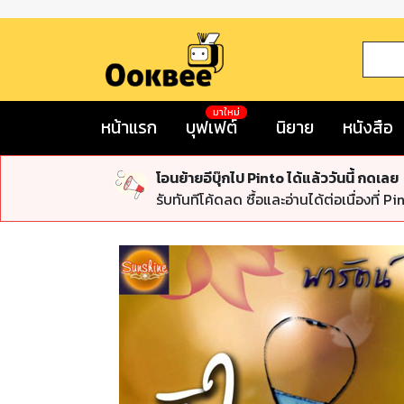
มาใหม่
หน้าแรก
บุฟเฟต์
นิยาย
หนังสือ
โอนย้ายอีบุ๊กไป Pinto ได้แล้ววันนี้ กดเลย
รับทันทีโค้ดลด ซื้อและอ่านได้ต่อเนื่องที่ Pi