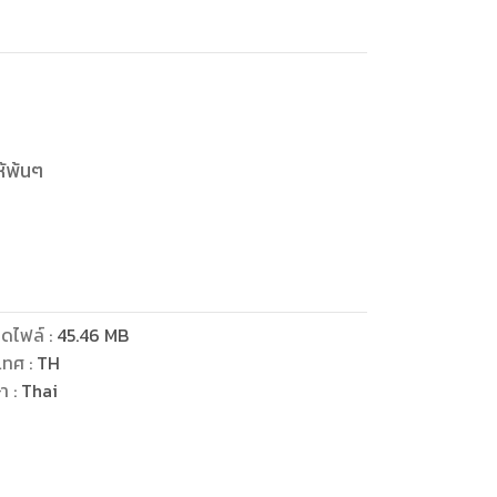
ห้พ้นๆ
ไป
ดไฟล์
:
45.46
MB
เทศ
:
TH
ษา
:
Thai