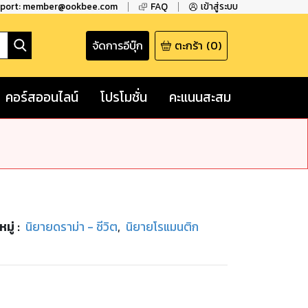
pport: member@ookbee.com
FAQ
เข้าสู่ระบบ
จัดการอีบุ๊ก
ตะกร้า
(
0
)
คอร์สออนไลน์
โปรโมชั่น
คะแนนสะสม
มู่
:
นิยายดราม่า - ชีวิต
,
นิยายโรแมนติก