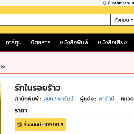
Customer su
ทั้งหมด
การ์ตูน
นิตยสาร
หนังสือพิมพ์
หนังสือเสียง
nto
รักในรอยร้าว
สำนักพิมพ์
:
ลินิน / พารัตน์
ผู้แต่ง :
พารัตน์
หมวดห
ราคา
ซื้อฉบับนี้
:
109.00
฿