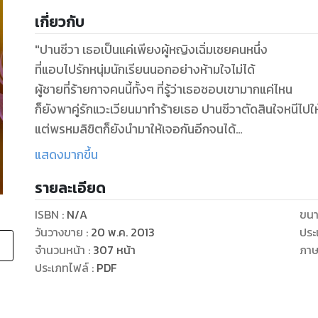
เกี่ยวกับ
"ปานชีวา เธอเป็นแค่เพียงผู้หญิงเฉิ่มเชยคนหนึ่ง
ที่แอบไปรักหนุ่มนักเรียนนอกอย่างห้ามใจไม่ได้
ผู้ชายที่ร้ายกาจคนนี้ทั้งๆ ที่รู้ว่าเธอชอบเขามากแค่ไหน
ก็ยังพาคู่รักแวะเวียนมาทำร้ายเธอ ปานชีวาตัดสินใจหนีไปใ
แต่พรหมลิขิตก็ยังนำมาให้เจอกันอีกจนได้
เพราะเขากลับมาอีกครั้ง แต่ครั้งนี้เธอจะไม่ยอมเจ็บอีกต่อ
แสดงมากขึ้น
และไม่มีทางรักเขาอีกเด็ดขาด"
รายละเอียด
ISBN :
N/A
ขนา
วันวางขาย
:
20 พ.ค. 2013
ประ
จำนวนหน้า
:
307
หน้า
ภา
ประเภทไฟล์
:
PDF