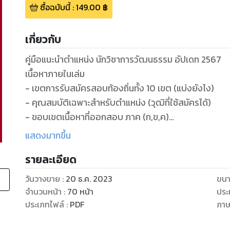
ซื้อฉบับนี้
:
149.00
฿
เกี่ยวกับ
คู่มือแนะนำตำแหน่ง นักวิชาการวัฒนธรรม อัปเดท 2567
เนื้อหาภายในเล่ม
- เขตการรับสมัครสอบท้องถิ่นทั้ง 10 เขต (แบ่งยังไง)
- คุณสมบัติเฉพาะสำหรับตำแหน่ง (วุฒิที่ใช้สมัครได้)
- ขอบเขตเนื้อหาที่ออกสอบ ภาค (ก,ข,ค)
- มาตรฐานกำหนดตำแหน่ง (ความรู้ความสามารถที่ต้องมี)
แสดงมากขึ้น
- กลุ่มสายงานที่เกื้อกูลกัน (ตำแหน่งอื่นๆ)
รายละเอียด
- สถิติการเรียกบรรจุปี 2560-2564 (เรียกหมดหรือไม่)
- แนวทางวิธีการเลือกเขตที่ควรสมัครสอบ (สอบที่ไหนดี)
วันวางขาย
:
20 ธ.ค. 2023
ขนา
- การเรียกบรรจุข้ามเขตเรียกยังไงได้บ้าง
จำนวนหน้า
:
70
หน้า
ประ
ประเภทไฟล์
:
PDF
ภา