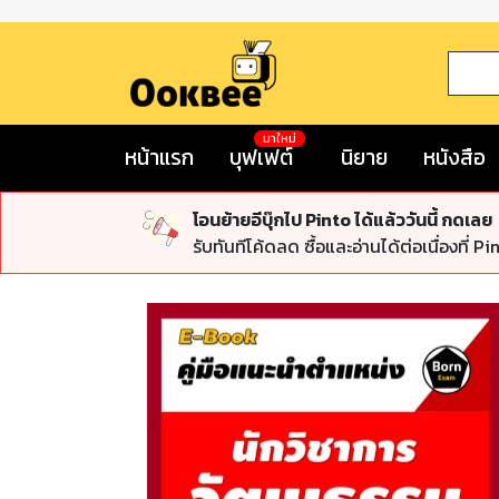
มาใหม่
หน้าแรก
บุฟเฟต์
นิยาย
หนังสือ
โอนย้ายอีบุ๊กไป Pinto ได้แล้ววันนี้ กดเลย
รับทันทีโค้ดลด ซื้อและอ่านได้ต่อเนื่องที่ Pi