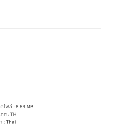
ดไฟล์
:
8.63
MB
เทศ
:
TH
ษา
:
Thai