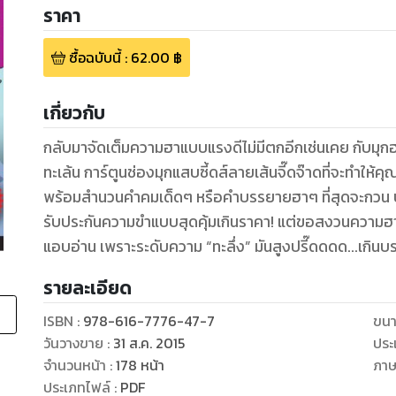
ราคา
ซื้อฉบับนี้
:
62.00
฿
เกี่ยวกับ
กลับมาจัดเต็มความฮาแบบแรงดีไม่มีตกอีกเช่นเคย กับมุกฮาสด
ทะเล้น การ์ตูนช่องมุกแสบซี้ดส์ลายเส้นจี๊ดจ๊าดที่จะทำให้ค
พร้อมสำนวนคำคมเด็ดๆ หรือคำบรรยายฮาๆ ที่สุดจะกวน ป่ว
รับประกันความขำแบบสุดคุ้มเกินราคา! แต่ขอสงวนความฮาเฉ
แอบอ่าน เพราะระดับความ “ทะลึ่ง” มันสูงปรี๊ดดดด...เกินบ
รายละเอียด
ISBN :
978-616-7776-47-7
ขนา
วันวางขาย
:
31 ส.ค. 2015
ประ
จำนวนหน้า
:
178
หน้า
ภา
ประเภทไฟล์
:
PDF