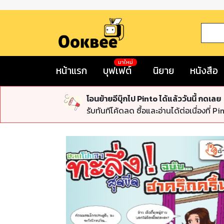
มาใหม่
หน้าแรก
บุฟเฟต์
นิยาย
หนังสือ
โอนย้ายอีบุ๊กไป Pinto ได้แล้ววันนี้ กดเลย
รับทันทีโค้ดลด ซื้อและอ่านได้ต่อเนื่องที่ Pi