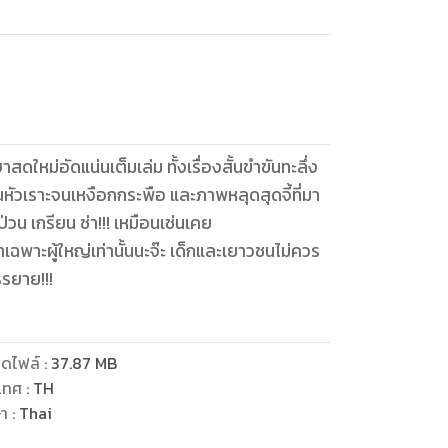
ใหม่อัดแน่นเต็มเล่ม ทั้งเรื่องสั้นขำขันทะลึ่ง
ุณหัวเราะจนเหงือกกระพือ และภาพหลุดสุดจี้ที่มา
น เกรียน ซ่า!!! เหมือนเช่นเคย
พาะผู้ใหญ่เท่านั้นนะจ๊ะ เด็กและเยาวชนไม่ควร
รรยาย!!!
ดไฟล์
:
37.87
MB
เทศ
:
TH
ษา
:
Thai