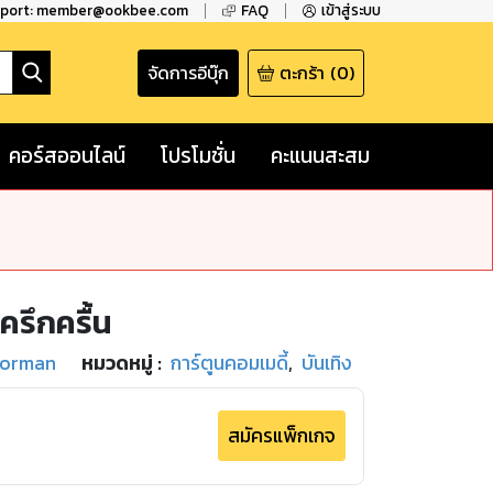
pport: member@ookbee.com
FAQ
เข้าสู่ระบบ
จัดการอีบุ๊ก
ตะกร้า
(
0
)
คอร์สออนไลน์
โปรโมชั่น
คะแนนสะสม
ครึกครื้น
oorman
หมวดหมู่
:
การ์ตูนคอมเมดี้
,
บันเทิง
สมัครแพ็กเกจ