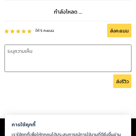
กำลังโหลด ...
ส่งคะแนน
ให้
5
คะแนน
ส่งรีวิว
Copyright ©
2026
Storylog Co., Ltd. - สตอรี่ล็อกขอสงวนสิทธิ์ไม่รับผิดชอบ
การใช้คุกกี้
ต่อผลงานหรือเนื้อหาใดที่อัปโหลดผ่านเว็บไซต์และปรากฏว่าละเมิดสิทธิใน
ทรัพย์สินทางปัญญาของบุคคลอื่นหรือขัดต่อกฎหมายและศีลธรรม ดังนั้น ผู้อ่าน
เราใช้คุกกี้เพื่อให้ทุกคนได้ประสบการณ์การใช้งานที่ดียิ่งขึ้นอ่าน