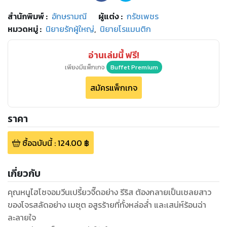
สำนักพิมพ์
:
อักษรามณี
ผู้แต่ง :
กรัชเพชร
หมวดหมู่
:
นิยายรักผู้ใหญ่
,
นิยายโรแมนติก
อ่านเล่มนี้ ฟรี!
เพียงมีแพ็กเกจ
Buffet Premium
สมัครแพ็กเกจ
ราคา
ซื้อฉบับนี้
:
124.00
฿
เกี่ยวกับ
คุณหนูไฮโซจอมวีนเปรี้ยวจี๊ดอย่าง รีริส ต้องกลายเป็นเชลยสาว
ของโจรสลัดอย่าง เมซุต อสูรร้ายที่ทั้งหล่อล่ำ และเสน่ห์ร้อนฉ่า
ละลายใจ