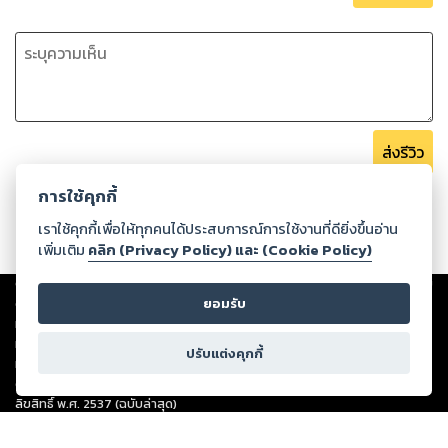
ส่งรีวิว
การใช้คุกกี้
เราใช้คุกกี้เพื่อให้ทุกคนได้ประสบการณ์การใช้งานที่ดียิ่งขึ้นอ่าน
เพิ่มเติม
คลิก (Privacy Policy) และ (Cookie Policy)
Copyright ©
2026
Storylog Co., Ltd. - สตอรี่ล็อกขอสงวนสิทธิ์ไม่รับผิดชอบ
ยอมรับ
ต่อผลงานหรือเนื้อหาใดที่อัปโหลดผ่านเว็บไซต์และปรากฏว่าละเมิดสิทธิใน
ทรัพย์สินทางปัญญาของบุคคลอื่นหรือขัดต่อกฎหมายและศีลธรรม ดังนั้น ผู้อ่าน
ทุกท่านโปรดใช้วิจารณญาณในการกลั่นกรองด้วยตนเอง และหากท่านพบว่าส่วน
ปรับแต่งคุกกี้
หนึ่งส่วนใดขัดต่อกฎหมายและศีลธรรม กรุณาแจ้งมายังบริษัท เพื่อทีมงานจะได้
ดำเนินการในทันที ทั้งนี้ ทางสตอรี่ล็อกขอสงวนลิขสิทธิ์ตามพระราชบัญญัติ
ลิขสิทธิ์ พ.ศ. 2537 (ฉบับล่าสุด)
For support: member@ookbee.com