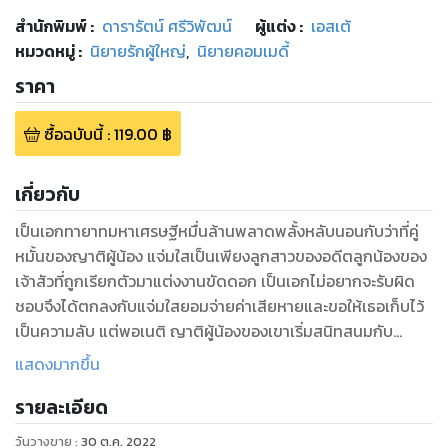
สำนักพิมพ์
:
ดารารัตน์ ศรีวิพัฒน์
ผู้แต่ง :
เอสเต้
หมวดหมู่
:
นิยายรักผู้ใหญ่
,
นิยายคอมเมดี้
ราคา
ซื้อฉบับนี้
:
119.00
฿
เกี่ยวกับ
เป็นเอกทายาทมหาเศรษฐีหมื่นล้านพลาดพลั้งหลับนอนกับว่าที่คู่
หมั้นของญาติผู้น้อง แจ่มใสเป็นเพียงลูกสาวของอดีตลูกน้องของ
เจ้าสัวที่ถูกเรียกตัวมาแต่งงานขัดดอก เป็นเอกไม่อยากจะรับผิด
ชอบจึงได้ตกลงกับแจ่มใสยอมจ่ายค่าเสียหายและขอให้เธอเก็บไว้
เป็นความลับ แต่พอเนติ ญาติผู้น้องของเขาเริ่มสนิทสนมกับ
แจ่มใส เป็นเอกกลับยอมไม่ได้ เขาจึงต้องบุกไปถึงห้องเธออีกครั้ง
แสดงมากขึ้น
เพื่อเกลี้ยกล่อมให้เธอออกห่างจากน้องชายและกลายเป็นนาง
รายละเอียด
บำเรอของเขาเพื่อแลกกับการใช้หนี้ให้บิดาและแถมเงินอีกสิบล้าน!
*******************************
วันวางขาย
:
30 ต.ค. 2022