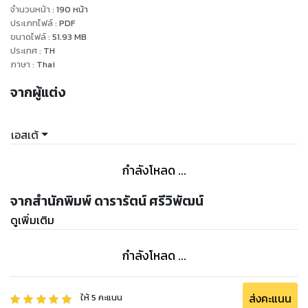
“โอ๊ะ....อ๊ะ...” เธอยื่นลงไปกุมข้อมือของเขาไว้ ส่งสายตาห้ามปราม
จำนวนหน้า
:
190
หน้า
“ไม่เอาค่ะ เฮียเอก”
ประเภทไฟล์
:
PDF
ขนาดไฟล์
:
51.93
MB
“หนูแจ่มเป็นของเฮียนะ” ใบหน้าหล่อเหลาส่งเสียงอ้อนวอนอยู่ระยะ
ประเทศ
:
TH
ประชิดแล้วประทับริมฝีปาก สอดลิ้นเขามารุกไล่สติน้อยๆ ของ
ภาษา
:
Thai
แจ่มใสออกไป
จากผู้แต่ง
นิ้วที่ลูบไล้บดบี้จนเธอต้องหลับตาพริ้ม กับริมฝีปากที่วนเวียน
ปลอบประโลมให้เธอคล้อยตาม ทำให้แจ่มใสไม่อาจปฏิเสธว่าเธอเอง
ก็ยินยอมพร้อมใจไปกับเฮียเอกด้วย
เอสเต้
แจ่มใสส่ายสะโพกไปตามการตะโบมโลมลูบของมือชายหนุ่ม
ร่างกายของเธอคล้ายจะจดจำสัมผัสของเขาได้ เสียงครางปนเสียง
กำลังโหลด ...
หายใจแรงจากลำคอของเฮียเอกดังขึ้น
“เฮียจะทำอะไรคะ?” เธอผงกศีรษะขึ้นมอง เมื่อเห็นเขาลูบอยู่หน้า
จากสำนักพิมพ์ ดารารัตน์ ศรีวิพัฒน์
ท้อง กางเกงขาสั้นของเธอหายไปแล้วเหลือเพียงกางเกงตัวจิ๋วที่
ดูเพิ่มเติม
กำลังโหลด ...
ส่งคะแนน
ให้
5
คะแนน