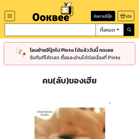
จัดการอีบุ๊ก
(
0
)
ทั้งหมด
โอนย้ายอีบุ๊กไป Pinto ได้แล้ววันนี้ กดเลย
รับทันทีโค้ดลด ซื้อและอ่านได้ต่อเนื่องที่ Pinto
คน(ลับ)ของเฮีย