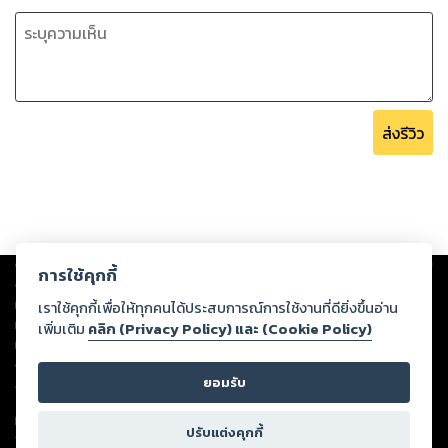
ส่งรีวิว
Copyright ©
2026
Storylog Co., Ltd. - สตอรี่ล็อกขอสงวนสิทธิ์ไม่รับผิดชอบ
การใช้คุกกี้
ต่อผลงานหรือเนื้อหาใดที่อัปโหลดผ่านเว็บไซต์และปรากฏว่าละเมิดสิทธิใน
ทรัพย์สินทางปัญญาของบุคคลอื่นหรือขัดต่อกฎหมายและศีลธรรม ดังนั้น ผู้อ่าน
เราใช้คุกกี้เพื่อให้ทุกคนได้ประสบการณ์การใช้งานที่ดียิ่งขึ้นอ่าน
ทุกท่านโปรดใช้วิจารณญาณในการกลั่นกรองด้วยตนเอง และหากท่านพบว่าส่วน
เพิ่มเติม
คลิก (Privacy Policy) และ (Cookie Policy)
หนึ่งส่วนใดขัดต่อกฎหมายและศีลธรรม กรุณาแจ้งมายังบริษัท เพื่อทีมงานจะได้
ดำเนินการในทันที ทั้งนี้ ทางสตอรี่ล็อกขอสงวนลิขสิทธิ์ตามพระราชบัญญัติ
ยอมรับ
ลิขสิทธิ์ พ.ศ. 2537 (ฉบับล่าสุด)
For support: member@ookbee.com
ปรับแต่งคุกกี้
Version
1.3.17