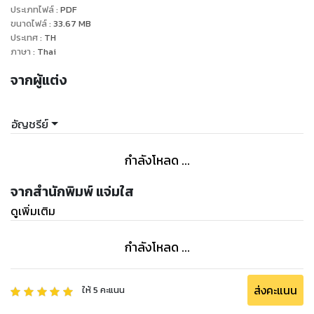
ประเภทไฟล์
:
PDF
เป็นผู้สมรู้ร่วมคิดคนสำคัญ เมื่อเห็นว่าเธอได้ล่วงรู้ความลับนี้ร่วม
ขนาดไฟล์
:
33.67
MB
กัน เขาเลยยิ่งตอแยเธอหนักขึ้น โปรยเสน่ห์ใส่ไม่ยั้ง กะพิชิตใจเธอ
ประเทศ
:
TH
ให้ได้ เชอะ ไม่มีทางเสียหรอกที่สวยเริดเชิดหยิ่งอย่างเธอจะ
ภาษา
:
Thai
ตกหลุมเสน่ห์เขา ฝันไปเหอะ!
จากผู้แต่ง
ด้านหนึ่งต้องตีกันไม่ให้เงาอดีตแผ่มาถึงเพื่อนรัก อีกด้านก็ต้อง
รับมือกับเพื่อนบ้านที่เพียรหยอดมุก… จู่โจมหัวใจ โอ๊ย ไม่นะ มุ่งมั่น
อัญชรีย์
ว่าจะอยู่เป็นโสดไปจนตาย หวังจะสอยเธอลงจากคานง่ายๆ น่ะเหรอ
ไม่มีวัน!!! "
กำลังโหลด ...
จากสำนักพิมพ์ แจ่มใส
ดูเพิ่มเติม
กำลังโหลด ...
ส่งคะแนน
ให้
5
คะแนน