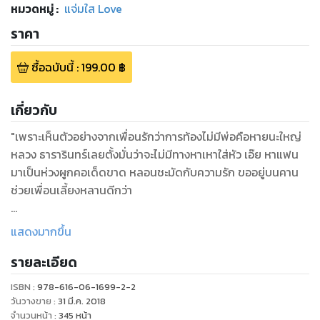
หมวดหมู่
:
แจ่มใส Love
ราคา
ซื้อฉบับนี้
:
199.00
฿
เกี่ยวกับ
"เพราะเห็นตัวอย่างจากเพื่อนรักว่าการท้องไม่มีพ่อคือหายนะใหญ่
หลวง ธารารินทร์เลยตั้งมั่นว่าจะไม่มีทางหาเหาใส่หัว เอ๊ย หาแฟน
มาเป็นห่วงผูกคอเด็ดขาด หลอนชะมัดกับความรัก ขออยู่บนคาน
ช่วยเพื่อนเลี้ยงหลานดีกว่า
จนเมื่อไอ้เจ้าพ่อของเด็กที่หายหัวไปกว่าเจ็ดปีกลับมาอีกครั้ง ธารา
แสดงมากขึ้น
รินทร์จึงต้องออกโรงปกป้องทั้งเพื่อนและหลานรัก ไม่ให้ผู้ชายใจดำ
รายละเอียด
อ้างสิทธิ์ในตัวเด็กได้
ISBN :
978-616-06-1699-2-2
ทว่ากำแพงยังมีหู ประตูยังมีช่อง เบื้องหลังการกลับมาของพ่อใจดำ
วันวางขาย
:
31 มี.ค. 2018
จึงมีรูโหว่อย่างไม่ต้องสงสัย แล้วก็เป็นหนุ่มหล่อข้างบ้านนั่นเองที่
จำนวนหน้า
:
345
หน้า