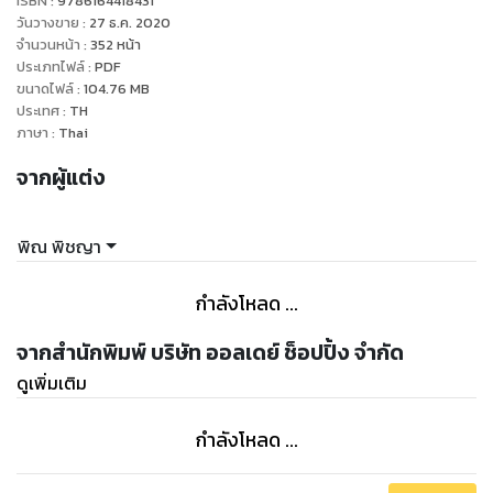
ISBN :
9786164418431
จะนำพาคุณไปสู่การเปลี่ยนแปลงที่ ยิ่งใหญ่ในชีวิต ที่มอบความสุข
วันวางขาย
:
27 ธ.ค. 2020
และความร่ำรวยให้ กับคุณ แล้วคุณจะทึ่งกับคุณคนใหม่ที่มี เงินเก็บ
จำนวนหน้า
:
352
หน้า
ประเภทไฟล์
:
PDF
ก้อนโต
ขนาดไฟล์
:
104.76
MB
ประเทศ
:
TH
ดูหนังสือเรื่องอื่นๆ ของเรา ได้ที่ www.phetpraguy.com
ภาษา
:
Thai
จากผู้แต่ง
พิณ พิชญา
กำลังโหลด ...
จากสำนักพิมพ์ บริษัท ออลเดย์ ช็อปปิ้ง จำกัด
ดูเพิ่มเติม
กำลังโหลด ...