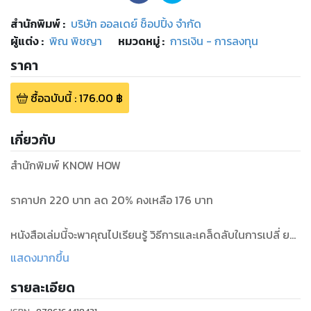
สำนักพิมพ์
:
บริษัท ออลเดย์ ช็อปปิ้ง จำกัด
ผู้แต่ง :
พิณ พิชญา
หมวดหมู่
:
การเงิน - การลงทุน
ราคา
ซื้อฉบับนี้
:
176.00
฿
เกี่ยวกับ
สำนักพิมพ์ KNOW HOW
ราคาปก 220 บาท ลด 20% คงเหลือ 176 บาท
หนังสือเล่มนี้จะพาคุณไปเรียนรู้ วิธีการและเคล็ดลับในการเปลี่ ยน
แปลงตัวเองทางด้านการใช้จ่ ายอย่างชาญฉลาด ซึ่งจะทำให้คุณ
แสดงมากขึ้น
ค่อย ๆ เปลี่ยนแปลงการใช้เงินไปทีละน้ อย ๆ แรกเริ่มคุณอาจยังไม่
รายละเอียด
ชิน แต่เมื่อเวลาผ่านไป บวกกับความตั้งใจที่จะเปลี่ ยนแปลงการ
เงินของตัวคุณเองให้มั่ นคงและมั่งคั่งยิ่งขึ้น เวลาเพียง 52 สัปดาห์