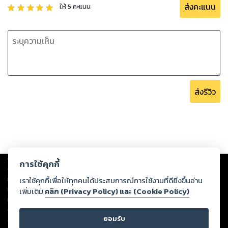
ส่งคะแนน
ให้
5
คะแนน
ส่งรีวิว
Copyright ©
2026
Storylog Co., Ltd. - สตอรี่ล็อกขอสงวนสิทธิ์ไม่รับผิดชอบ
การใช้คุกกี้
ต่อผลงานหรือเนื้อหาใดที่อัปโหลดผ่านเว็บไซต์และปรากฏว่าละเมิดสิทธิใน
ทรัพย์สินทางปัญญาของบุคคลอื่นหรือขัดต่อกฎหมายและศีลธรรม ดังนั้น ผู้อ่าน
เราใช้คุกกี้เพื่อให้ทุกคนได้ประสบการณ์การใช้งานที่ดียิ่งขึ้นอ่าน
ทุกท่านโปรดใช้วิจารณญาณในการกลั่นกรองด้วยตนเอง และหากท่านพบว่าส่วน
เพิ่มเติม
คลิก (Privacy Policy) และ (Cookie Policy)
หนึ่งส่วนใดขัดต่อกฎหมายและศีลธรรม กรุณาแจ้งมายังบริษัท เพื่อทีมงานจะได้
ดำเนินการในทันที ทั้งนี้ ทางสตอรี่ล็อกขอสงวนลิขสิทธิ์ตามพระราชบัญญัติ
ยอมรับ
ลิขสิทธิ์ พ.ศ. 2537 (ฉบับล่าสุด)