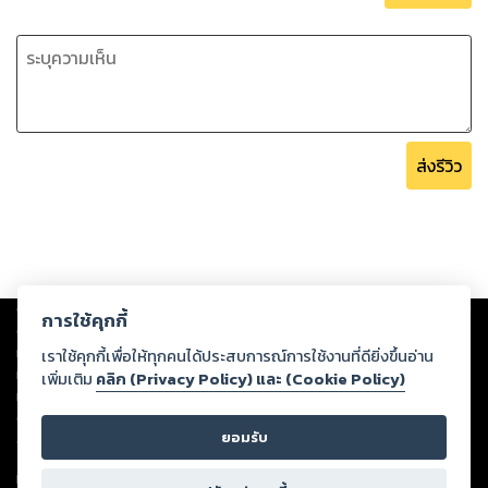
มากาเร็ตส่ายหน้าขำ กับความคลั่งเรื่องแฮรี่พ็อตเตอร์ของลูกสาว
จนกระทั่งเก็บเอามาฝันเป็นตุเป็นตะ
“มาการองแสนหวานของแม่ ลิลี่ใช้พลังความรัก สละชีวิตตัวเอง
ป้องกันแฮรี่จ้ะ...แต่หนูไม่ต้องใช้คาถานั้นหรอกนะ เพราะพลังเหล่า
นั้นมีอยู่ในตัวหนูกับแม่ตลอดเวลาและตลอดไปจ้ะ.. ลูกรัก”
ส่งรีวิว
มาการองกดส่งข้อความ แม้ไม่มั่นใจว่าจะมีสัญญาณหรือเปล่า และ
ตอนนี้เครื่องบินก็เกิดอาการสั่นไหวรุนแรงอีกครั้ง จนโทรศัพท์
หลุดมืดหล่นพื้น ขณะที่กำลังก้มลงเก็บพื้นเครื่องบินก็เอียงกระทัน
หันจนต้องคว้าพนักเก้าอี้ไว้ เสียงประกาศให้ทุกคนนั่งประจำที่และ
รัดเข็มขัด เนื่องจากกำลังเจอพายุจนทำให้เครื่องบินตกหลุม
Copyright ©
2026
Storylog Co., Ltd. - สตอรี่ล็อกขอสงวนสิทธิ์ไม่รับผิดชอบ
การใช้คุกกี้
ต่อผลงานหรือเนื้อหาใดที่อัปโหลดผ่านเว็บไซต์และปรากฏว่าละเมิดสิทธิใน
อากาศ
ทรัพย์สินทางปัญญาของบุคคลอื่นหรือขัดต่อกฎหมายและศีลธรรม ดังนั้น ผู้อ่าน
เราใช้คุกกี้เพื่อให้ทุกคนได้ประสบการณ์การใช้งานที่ดียิ่งขึ้นอ่าน
ทุกท่านโปรดใช้วิจารณญาณในการกลั่นกรองด้วยตนเอง และหากท่านพบว่าส่วน
เพิ่มเติม
คลิก (Privacy Policy) และ (Cookie Policy)
มากาเร็ตรัดเข็มขัดให้ตัวเองก่อนจะดูความเรียบร้อยให้พ่อ ไม่
หนึ่งส่วนใดขัดต่อกฎหมายและศีลธรรม กรุณาแจ้งมายังบริษัท เพื่อทีมงานจะได้
เป็นไรลูก พ่อพึมพำเบาๆ ยิ้มปลอบใจเหมือนกับเธอยังเป็นเด็ก
ดำเนินการในทันที ทั้งนี้ ทางสตอรี่ล็อกขอสงวนลิขสิทธิ์ตามพระราชบัญญัติ
ยอมรับ
ลิขสิทธิ์ พ.ศ. 2537 (ฉบับล่าสุด)
น้อยคนเดิมทั้งที่ตอนนี้เธออายุ 37 ปีมีครอบครัวมีลูกแล้ว
For support: member@ookbee.com