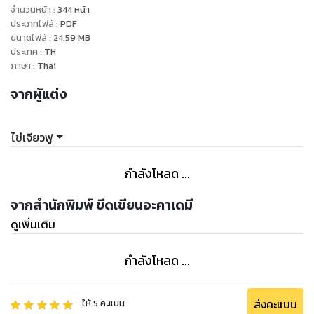
เครื่องบินจะตกหลุมอากาศหรือชนกับก้อนเมมได้ทุกเมื่อในระดับ
จำนวนหน้า
:
344
หน้า
เพดานบินความสูงสากล 35,000 ฟุต นาฬิกาข้อมือบอกเวลาตี
ประเภทไฟล์
:
PDF
ขนาดไฟล์
:
24.59
MB
สาม อีกไม่เกิน 5 ชั่วโมงก็จะถึงอัมสเตอร์ดัม และจะแวะพักเครื่องที่
ประเทศ
:
TH
นั่นประมาณสองชั่วโมงก่อนจะบินต่อไปปารีส ภายในห้องโดยสาร
ภาษา
:
Thai
มืดสลัว เครื่องบินยังคงวูบไหว เหมือนกับว่ากำลังลอยล่องอยู่บน
จากผู้แต่ง
คลื่นเมฆบนท้องฟ้า
มากาเร็ตนอนไม่หลับนอกหน้าต่างที่มีแต่ความมืดเวิ้งว้าง เสียง
ไข่เจียวฟู
เตือนข้อความเข้าจากโทรศัพท์ดังขึ้น เมื่อเปิดข้อความดู ก็พบว่า
เป็นของลูกสาววัยสิบขวบ ใบหน้าสวยของหล่อนก็ยิ้มน้อย ๆ
กำลังโหลด ...
คิดถึงลูกสาวขึ้นมาจับใจ และยิ่งยิ้มกว้างมากขึ้นเมื่ออ่านข้อความ
ยาวเหยียดนั้น
จากสำนักพิมพ์ ขีดเขียนอะคาเดมี
ดูเพิ่มเติม
“หนูฝันร้ายค่ะ ฝันว่าลอร์ดวันเดอมอร์ กำลังจะร่ายคาถาพิฆาต ฆ่า
แม่กับคุณตา หนูตื่นมาร้องไห้ใหญ่เลยค่ะ แม่ขาคาถาที่ ลิลี่แม่ของ
กำลังโหลด ...
แฮรี่ร่ายเป็นเกราะทำให้แฮรี่ไม่ตายคือคาถาอะไรค่ะ หนูจะร่ายคาถา
นั้นบ้าง.. ฮือฮือ”
ส่งคะแนน
ให้
5
คะแนน