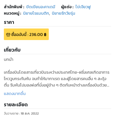
สำนักพิมพ์
:
ขีดเขียนอะคาเดมี
ผู้แต่ง :
ไข่เจียวฟู
หมวดหมู่
:
นิยายโรแมนติก
,
นิยายรักวัยรุ่น
ราคา
ซื้อฉบับนี้
:
236.00
฿
เกี่ยวกับ
บทนำ
เครื่องบินโดยสารเที่ยวบินระหว่างประเทศไทย-ฝรั่งเศลเกิดอาการ
ไหววูบกระทันหัน จนทำให้มากาเรต และผู้โดยสารคนอื่น ๆ สะดุ้ง
ตื่น รีบหันไปมองพ่อที่นั่งอยู่ข้าง ๆ ติดกับหน้าต่างเครื่องบินด้วย
ความเป็นห่วง “น่าจะตกหลุมอากาศ” ดร.กิจจาพึมพำบอกลูกสาว
แสดงมากขึ้น
รายละเอียด
เครื่องบินยังคงสั่นไหวแต่ไม่รุนแรงมากนัก ดร.กิจจาจึงตะแคงตัว
เพื่อนอนหลับต่อเช่นเดียวกับผู้โดยสารคนอื่น ๆ เป็นธรรมดาที่
วันวางขาย
:
18 ส.ค. 2022