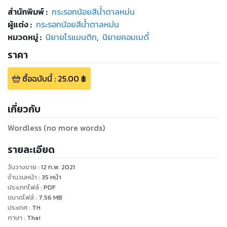
สำนักพิมพ์
:
กระรอกน้อยสีน้ำตาลหม่น
ผู้แต่ง :
กระรอกน้อยสีน้ำตาลหม่น
หมวดหมู่
:
นิยายโรแมนติก
,
นิยายคอมเมดี้
ราคา
ซื้อฉบับนี้
:
25.00
฿
เกี่ยวกับ
Wordless (no more words)
รายละเอียด
วันวางขาย
:
12 ก.พ. 2021
จำนวนหน้า
:
35
หน้า
ประเภทไฟล์
:
PDF
ขนาดไฟล์
:
7.56
MB
ประเทศ
:
TH
ภาษา
:
Thai