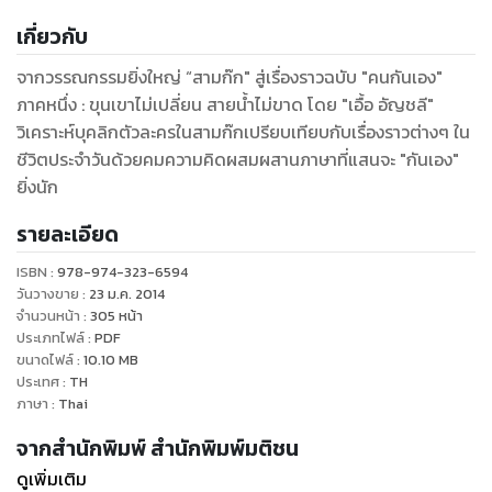
เกี่ยวกับ
จากวรรณกรรมยิ่งใหญ่ “สามก๊ก" สู่เรื่องราวฉบับ "คนกันเอง"
ภาคหนึ่ง : ขุนเขาไม่เปลี่ยน สายน้ำไม่ขาด โดย "เอื้อ อัญชลี"
วิเคราะห์บุคลิกตัวละครในสามก๊กเปรียบเทียบกับเรื่องราวต่างๆ ใน
ชีวิตประจำวันด้วยคมความคิดผสมผสานภาษาที่แสนจะ "กันเอง"
ยิ่งนัก
รายละเอียด
ISBN :
978-974-323-6594
วันวางขาย
:
23 ม.ค. 2014
จำนวนหน้า
:
305
หน้า
ประเภทไฟล์
:
PDF
ขนาดไฟล์
:
10.10
MB
ประเทศ
:
TH
ภาษา
:
Thai
จากสำนักพิมพ์ สำนักพิมพ์มติชน
ดูเพิ่มเติม