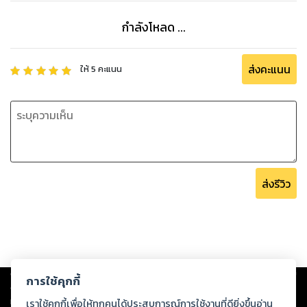
กำลังโหลด ...
ส่งคะแนน
ให้
5
คะแนน
ส่งรีวิว
Copyright ©
2026
Storylog Co., Ltd. - สตอรี่ล็อกขอสงวนสิทธิ์ไม่รับผิดชอบ
การใช้คุกกี้
ต่อผลงานหรือเนื้อหาใดที่อัปโหลดผ่านเว็บไซต์และปรากฏว่าละเมิดสิทธิใน
ทรัพย์สินทางปัญญาของบุคคลอื่นหรือขัดต่อกฎหมายและศีลธรรม ดังนั้น ผู้อ่าน
เราใช้คุกกี้เพื่อให้ทุกคนได้ประสบการณ์การใช้งานที่ดียิ่งขึ้นอ่าน