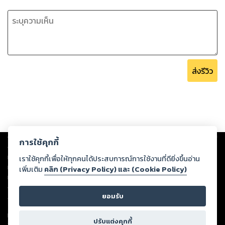
ส่งรีวิว
Copyright ©
2026
Storylog Co., Ltd. - สตอรี่ล็อกขอสงวนสิทธิ์ไม่รับผิดชอบ
การใช้คุกกี้
ต่อผลงานหรือเนื้อหาใดที่อัปโหลดผ่านเว็บไซต์และปรากฏว่าละเมิดสิทธิใน
ทรัพย์สินทางปัญญาของบุคคลอื่นหรือขัดต่อกฎหมายและศีลธรรม ดังนั้น ผู้อ่าน
เราใช้คุกกี้เพื่อให้ทุกคนได้ประสบการณ์การใช้งานที่ดียิ่งขึ้นอ่าน
ทุกท่านโปรดใช้วิจารณญาณในการกลั่นกรองด้วยตนเอง และหากท่านพบว่าส่วน
เพิ่มเติม
คลิก (Privacy Policy) และ (Cookie Policy)
หนึ่งส่วนใดขัดต่อกฎหมายและศีลธรรม กรุณาแจ้งมายังบริษัท เพื่อทีมงานจะได้
ดำเนินการในทันที ทั้งนี้ ทางสตอรี่ล็อกขอสงวนลิขสิทธิ์ตามพระราชบัญญัติ
ยอมรับ
ลิขสิทธิ์ พ.ศ. 2537 (ฉบับล่าสุด)
For support: member@ookbee.com
ปรับแต่งคุกกี้