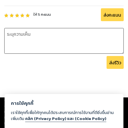
ส่งคะแนน
ให้
5
คะแนน
ส่งรีวิว
Copyright ©
2026
Storylog Co., Ltd. - สตอรี่ล็อกขอสงวนสิทธิ์ไม่รับผิดชอบ
การใช้คุกกี้
ต่อผลงานหรือเนื้อหาใดที่อัปโหลดผ่านเว็บไซต์และปรากฏว่าละเมิดสิทธิใน
ทรัพย์สินทางปัญญาของบุคคลอื่นหรือขัดต่อกฎหมายและศีลธรรม ดังนั้น ผู้อ่าน
เราใช้คุกกี้เพื่อให้ทุกคนได้ประสบการณ์การใช้งานที่ดียิ่งขึ้นอ่าน
ทุกท่านโปรดใช้วิจารณญาณในการกลั่นกรองด้วยตนเอง และหากท่านพบว่าส่วน
เพิ่มเติม
คลิก (Privacy Policy) และ (Cookie Policy)
หนึ่งส่วนใดขัดต่อกฎหมายและศีลธรรม กรุณาแจ้งมายังบริษัท เพื่อทีมงานจะได้