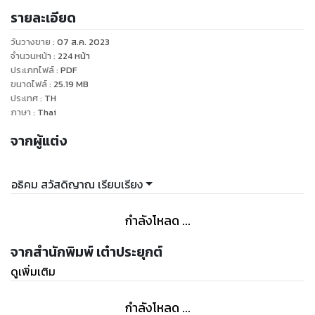
รายละเอียด
ในการเรียนรู้ฝึกฝนวิธีการพูด
จากขี้วิตกประหม่า กระทั่งกล้าขึ้นเวที
วันวางขาย
:
07 ส.ค. 2023
“พูดอย่างลื่นไหลในที่ชุมนุมชน ๓ นาที”
จำนวนหน้า
:
224
หน้า
ตลอดถึงกลายเป็น “นักพูด” “นักแสดงปาฐกถา” ฯลฯ
ประเภทไฟล์
:
PDF
ขนาดไฟล์
:
25.19
MB
ที่กล้าเสวนาปราศรัย
ประเทศ
:
TH
สะสมประสบการณ์จากทุกสภาพแวดล้อม
ภาษา
:
Thai
จนได้ลิ้มรสชาติอันน่าปลื้มปีติอย่างแท้จริง
จากผู้แต่ง
ที่สามารถพูดสะกดใจผู้ฟังทั้งหลาย
ทำให้ห้วงนึกคิดของมหาชน
ดำเนินไปตามการโน้มนำของตน...
อธิคม สวัสดิญาณ เรียบเรียง
กำลังโหลด ...
จากสำนักพิมพ์ เต๋าประยุกต์
ดูเพิ่มเติม
กำลังโหลด ...