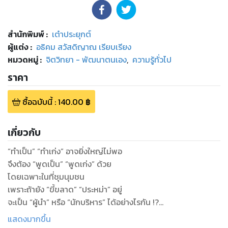
สำนักพิมพ์
:
เต๋าประยุกต์
ผู้แต่ง :
อธิคม สวัสดิญาณ เรียบเรียง
หมวดหมู่
:
จิตวิทยา - พัฒนาตนเอง
,
ความรู้ทั่วไป
ราคา
ซื้อฉบับนี้
:
140.00
฿
เกี่ยวกับ
“ทำเป็น” “ทำเก่ง” อาจยิ่งใหญ่ไม่พอ
จึงต้อง “พูดเป็น” “พูดเก่ง” ด้วย
โดยเฉพาะในที่ชุมนุมชน
เพราะถ้ายัง “ขี้ขลาด” “ประหม่า” อยู่
จะเป็น “ผู้นำ” หรือ “นักบริหาร” ได้อย่างไรกัน !?
แสดงมากขึ้น
...หนังสือเล่มนี้ให้แนวทางและขั้นตอน