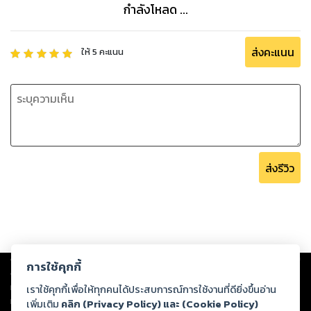
กำลังโหลด ...
ส่งคะแนน
ให้
5
คะแนน
ส่งรีวิว
Copyright ©
2026
Storylog Co., Ltd. - สตอรี่ล็อกขอสงวนสิทธิ์ไม่รับผิดชอบ
การใช้คุกกี้
ต่อผลงานหรือเนื้อหาใดที่อัปโหลดผ่านเว็บไซต์และปรากฏว่าละเมิดสิทธิใน
ทรัพย์สินทางปัญญาของบุคคลอื่นหรือขัดต่อกฎหมายและศีลธรรม ดังนั้น ผู้อ่าน
เราใช้คุกกี้เพื่อให้ทุกคนได้ประสบการณ์การใช้งานที่ดียิ่งขึ้นอ่าน
ทุกท่านโปรดใช้วิจารณญาณในการกลั่นกรองด้วยตนเอง และหากท่านพบว่าส่วน
เพิ่มเติม
คลิก (Privacy Policy) และ (Cookie Policy)