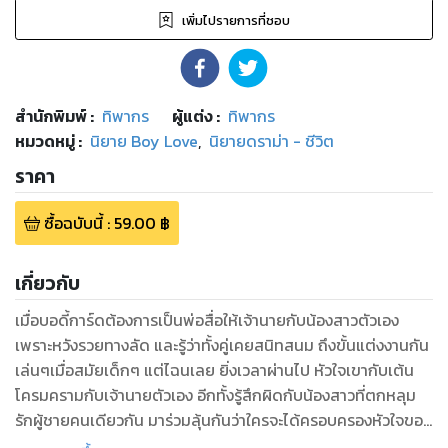
เพิ่มไปรายการที่ชอบ
สำนักพิมพ์
:
ทิพากร
ผู้แต่ง :
ทิพากร
หมวดหมู่
:
นิยาย Boy Love
,
นิยายดราม่า - ชีวิต
ราคา
ซื้อฉบับนี้
:
59.00
฿
เกี่ยวกับ
เมื่อบอดี้การ์ดต้องการเป็นพ่อสื่อให้เจ้านายกับน้องสาวตัวเอง
เพราะหวังรวยทางลัด และรู้ว่าทั้งคู่เคยสนิทสนม ถึงขั้นแต่งงานกัน
เล่นๆเมื่อสมัยเด็กๆ แต่ไฉนเลย ยิ่งเวลาผ่านไป หัวใจเขากับเต้น
โครมครามกับเจ้านายตัวเอง อีกทั้งรู้สึกผิดกับน้องสาวที่ตกหลุม
รักผู้ชายคนเดียวกัน มาร่วมลุ้นกันว่าใครจะได้ครอบครองหัวใจของ
เจ้านายคนนี้